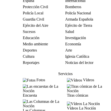
España
Internacional
Protección Civil
Bomberos
Policía Local
Policía Nacional
Guardia Civil
Armada Española
Ejército del Aire
Ejército de Tierra
Sucesos
Salud
Educación
Investigación
Medio ambiente
Economía
Deportes
Arte
Cultura
Iglesia Católica
Reportajes
Noticias del lector
Servicios
Fotos
Vídeos
Encuesta
Tiras cómicas
Vídeos La Noción
Las Columnas