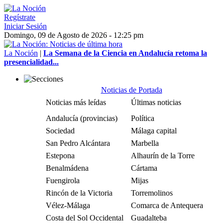
Regístrate
Iniciar Sesión
Domingo, 09 de Agosto de 2026 - 12:25 pm
La Noción
|
La Semana de la Ciencia en Andalucía retoma la
presencialidad...
Noticias de Portada
Noticias más leídas
Últimas noticias
Andalucía (provincias)
Política
Sociedad
Málaga capital
San Pedro Alcántara
Marbella
Estepona
Alhaurín de la Torre
Benalmádena
Cártama
Fuengirola
Mijas
Rincón de la Victoria
Torremolinos
Vélez-Málaga
Comarca de Antequera
Costa del Sol Occidental
Guadalteba