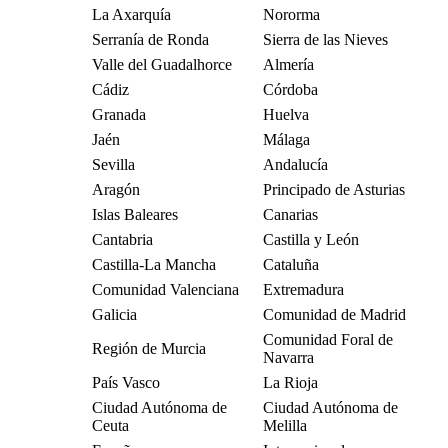
La Axarquía
Nororma
Serranía de Ronda
Sierra de las Nieves
Valle del Guadalhorce
Almería
Cádiz
Córdoba
Granada
Huelva
Jaén
Málaga
Sevilla
Andalucía
Aragón
Principado de Asturias
Islas Baleares
Canarias
Cantabria
Castilla y León
Castilla-La Mancha
Cataluña
Comunidad Valenciana
Extremadura
Galicia
Comunidad de Madrid
Comunidad Foral de
Región de Murcia
Navarra
País Vasco
La Rioja
Ciudad Autónoma de
Ciudad Autónoma de
Ceuta
Melilla