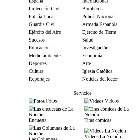
España
Internacional
Protección Civil
Bomberos
Policía Local
Policía Nacional
Guardia Civil
Armada Española
Ejército del Aire
Ejército de Tierra
Sucesos
Salud
Educación
Investigación
Medio ambiente
Economía
Deportes
Arte
Cultura
Iglesia Católica
Reportajes
Noticias del lector
Servicios
Fotos
Vídeos
Encuesta
Tiras cómicas
Vídeos La Noción
Las Columnas