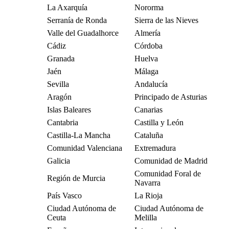
La Axarquía
Nororma
Serranía de Ronda
Sierra de las Nieves
Valle del Guadalhorce
Almería
Cádiz
Córdoba
Granada
Huelva
Jaén
Málaga
Sevilla
Andalucía
Aragón
Principado de Asturias
Islas Baleares
Canarias
Cantabria
Castilla y León
Castilla-La Mancha
Cataluña
Comunidad Valenciana
Extremadura
Galicia
Comunidad de Madrid
Comunidad Foral de
Región de Murcia
Navarra
País Vasco
La Rioja
Ciudad Autónoma de
Ciudad Autónoma de
Ceuta
Melilla