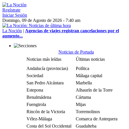
Regístrate
Iniciar Sesión
Domingo, 09 de Agosto de 2026 - 7:40 am
La Noción
|
Agencias de viajes registran cancelaciones por el
aumento...
Noticias de Portada
Noticias más leídas
Últimas noticias
Andalucía (provincias)
Política
Sociedad
Málaga capital
San Pedro Alcántara
Marbella
Estepona
Alhaurín de la Torre
Benalmádena
Cártama
Fuengirola
Mijas
Rincón de la Victoria
Torremolinos
Vélez-Málaga
Comarca de Antequera
Costa del Sol Occidental
Guadalteba