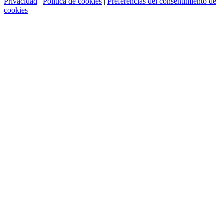
Privacidad
|
Política de cookies
|
Preferencias del consentimiento de
cookies