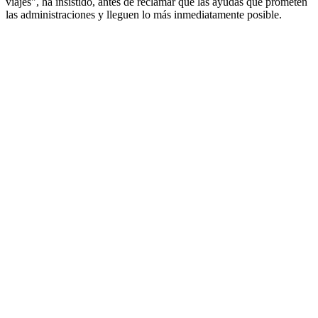
viajes", ha insistido, antes de reclamar que las ayudas que prometen
las administraciones y lleguen lo más inmediatamente posible.