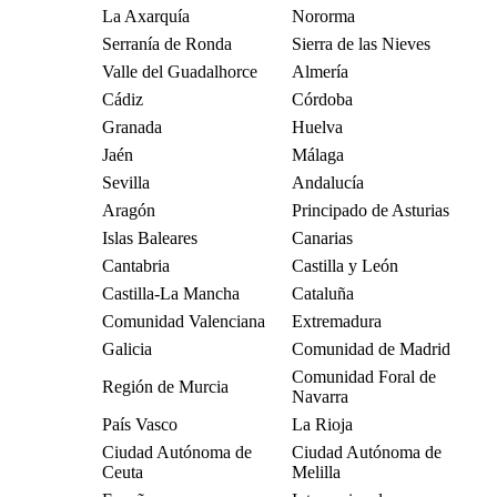
La Axarquía
Nororma
Serranía de Ronda
Sierra de las Nieves
Valle del Guadalhorce
Almería
Cádiz
Córdoba
Granada
Huelva
Jaén
Málaga
Sevilla
Andalucía
Aragón
Principado de Asturias
Islas Baleares
Canarias
Cantabria
Castilla y León
Castilla-La Mancha
Cataluña
Comunidad Valenciana
Extremadura
Galicia
Comunidad de Madrid
Comunidad Foral de
Región de Murcia
Navarra
País Vasco
La Rioja
Ciudad Autónoma de
Ciudad Autónoma de
Ceuta
Melilla