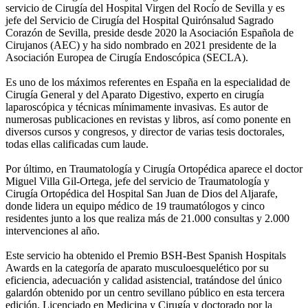
servicio de Cirugía del Hospital Virgen del Rocío de Sevilla y es
jefe del Servicio de Cirugía del Hospital Quirónsalud Sagrado
Corazón de Sevilla, preside desde 2020 la Asociación Española de
Cirujanos (AEC) y ha sido nombrado en 2021 presidente de la
Asociación Europea de Cirugía Endoscópica (SECLA).
Es uno de los máximos referentes en España en la especialidad de
Cirugía General y del Aparato Digestivo, experto en cirugía
laparoscópica y técnicas mínimamente invasivas. Es autor de
numerosas publicaciones en revistas y libros, así como ponente en
diversos cursos y congresos, y director de varias tesis doctorales,
todas ellas calificadas cum laude.
Por último, en Traumatología y Cirugía Ortopédica aparece el doctor
Miguel Villa Gil-Ortega, jefe del servicio de Traumatología y
Cirugía Ortopédica del Hospital San Juan de Dios del Aljarafe,
donde lidera un equipo médico de 19 traumatólogos y cinco
residentes junto a los que realiza más de 21.000 consultas y 2.000
intervenciones al año.
Este servicio ha obtenido el Premio BSH-Best Spanish Hospitals
Awards en la categoría de aparato musculoesquelético por su
eficiencia, adecuación y calidad asistencial, tratándose del único
galardón obtenido por un centro sevillano público en esta tercera
edición. Licenciado en Medicina y Cirugía y doctorado por la