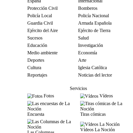
España
Internacional
Protección Civil
Bomberos
Policía Local
Policía Nacional
Guardia Civil
Armada Española
Ejército del Aire
Ejército de Tierra
Sucesos
Salud
Educación
Investigación
Medio ambiente
Economía
Deportes
Arte
Cultura
Iglesia Católica
Reportajes
Noticias del lector
Servicios
Fotos
Vídeos
Encuesta
Tiras cómicas
Vídeos La Noción
Las Columnas