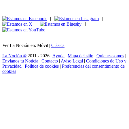
|
|
|
|
Ver La Noción en: Móvil |
Clásica
La Noción ®
2011 - 2026 |
Ayuda
|
Mapa del sitio
|
Quienes somos
|
Envíanos tu Noticia
|
Contacto
|
Aviso Legal
|
Condiciones de Uso y
Privacidad
|
Política de cookies
|
Preferencias del consentimiento de
cookies