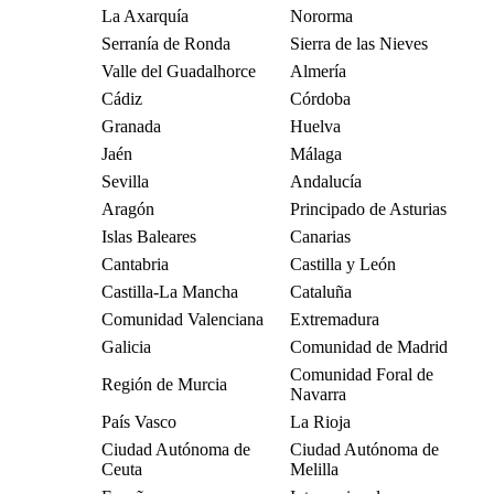
La Axarquía
Nororma
Serranía de Ronda
Sierra de las Nieves
Valle del Guadalhorce
Almería
Cádiz
Córdoba
Granada
Huelva
Jaén
Málaga
Sevilla
Andalucía
Aragón
Principado de Asturias
Islas Baleares
Canarias
Cantabria
Castilla y León
Castilla-La Mancha
Cataluña
Comunidad Valenciana
Extremadura
Galicia
Comunidad de Madrid
Comunidad Foral de
Región de Murcia
Navarra
País Vasco
La Rioja
Ciudad Autónoma de
Ciudad Autónoma de
Ceuta
Melilla