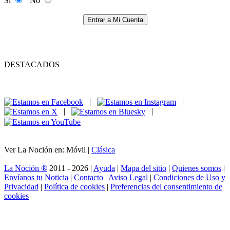
Si
No
Entrar a Mi Cuenta
DESTACADOS
|
|
|
|
Ver La Noción en: Móvil |
Clásica
La Noción ®
2011 - 2026 |
Ayuda
|
Mapa del sitio
|
Quienes somos
|
Envíanos tu Noticia
|
Contacto
|
Aviso Legal
|
Condiciones de Uso y
Privacidad
|
Política de cookies
|
Preferencias del consentimiento de
cookies