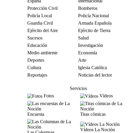
España
Internacional
Protección Civil
Bomberos
Policía Local
Policía Nacional
Guardia Civil
Armada Española
Ejército del Aire
Ejército de Tierra
Sucesos
Salud
Educación
Investigación
Medio ambiente
Economía
Deportes
Arte
Cultura
Iglesia Católica
Reportajes
Noticias del lector
Servicios
Fotos
Vídeos
Encuesta
Tiras cómicas
Vídeos La Noción
Las Columnas