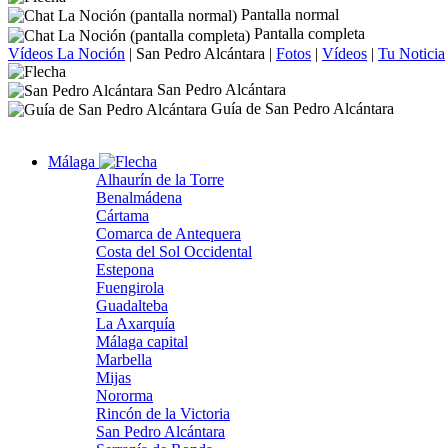
Pantalla normal
Pantalla completa
Vídeos La Noción
|
San Pedro Alcántara
|
Fotos
|
Vídeos
|
Tu Noticia
San Pedro Alcántara
Guía de San Pedro Alcántara
Málaga
Alhaurín de la Torre
Benalmádena
Cártama
Comarca de Antequera
Costa del Sol Occidental
Estepona
Fuengirola
Guadalteba
La Axarquía
Málaga capital
Marbella
Mijas
Nororma
Rincón de la Victoria
San Pedro Alcántara