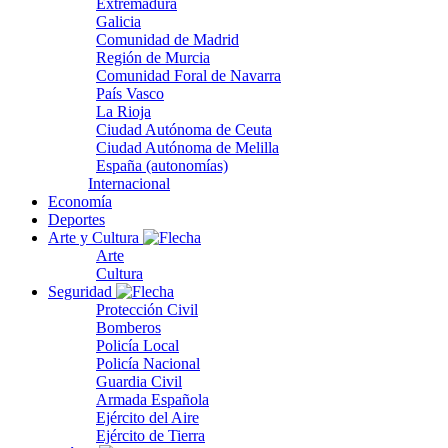
Extremadura
Galicia
Comunidad de Madrid
Región de Murcia
Comunidad Foral de Navarra
País Vasco
La Rioja
Ciudad Autónoma de Ceuta
Ciudad Autónoma de Melilla
España (autonomías)
Internacional
Economía
Deportes
Arte y Cultura
Arte
Cultura
Seguridad
Protección Civil
Bomberos
Policía Local
Policía Nacional
Guardia Civil
Armada Española
Ejército del Aire
Ejército de Tierra