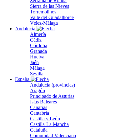
Serranía de Ronda
Sierra de las Nieves
Torremolinos
Valle del Guadalhorce
Vélez-Málaga
Andalucía
Almería
Cádiz
Córdoba
Granada
Huelva
Jaén
Málaga
Sevilla
España
Andalucía (provincias)
Aragón
Principado de Asturias
Islas Baleares
Canarias
Cantabria
Castilla y León
Castilla-La Mancha
Cataluña
Comunidad Valenciana