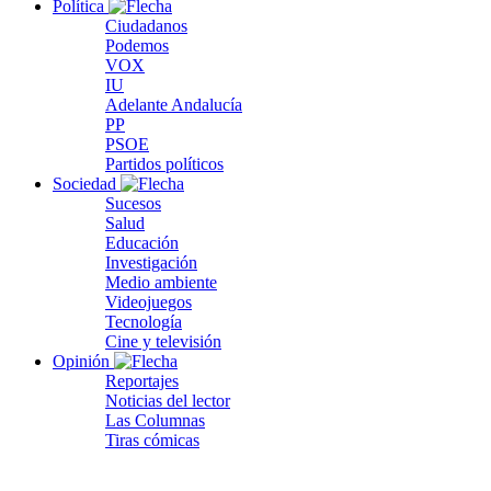
Política
Ciudadanos
Podemos
VOX
IU
Adelante Andalucía
PP
PSOE
Partidos políticos
Sociedad
Sucesos
Salud
Educación
Investigación
Medio ambiente
Videojuegos
Tecnología
Cine y televisión
Opinión
Reportajes
Noticias del lector
Las Columnas
Tiras cómicas