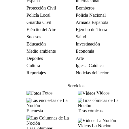
España
Internacional
Protección Civil
Bomberos
Policía Local
Policía Nacional
Guardia Civil
Armada Española
Ejército del Aire
Ejército de Tierra
Sucesos
Salud
Educación
Investigación
Medio ambiente
Economía
Deportes
Arte
Cultura
Iglesia Católica
Reportajes
Noticias del lector
Servicios
Fotos
Vídeos
Encuesta
Tiras cómicas
Vídeos La Noción
Las Columnas