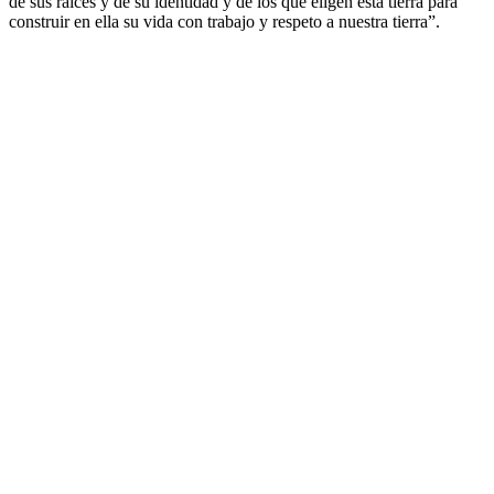
de sus raíces y de su identidad y de los que eligen esta tierra para
construir en ella su vida con trabajo y respeto a nuestra tierra”.