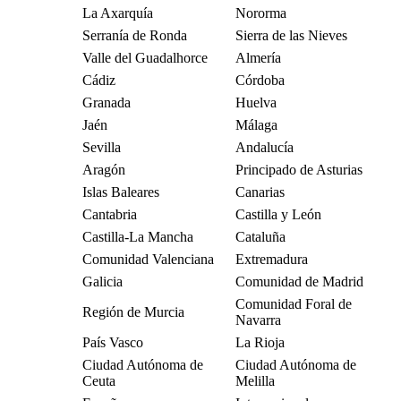
La Axarquía
Nororma
Serranía de Ronda
Sierra de las Nieves
Valle del Guadalhorce
Almería
Cádiz
Córdoba
Granada
Huelva
Jaén
Málaga
Sevilla
Andalucía
Aragón
Principado de Asturias
Islas Baleares
Canarias
Cantabria
Castilla y León
Castilla-La Mancha
Cataluña
Comunidad Valenciana
Extremadura
Galicia
Comunidad de Madrid
Comunidad Foral de
Región de Murcia
Navarra
País Vasco
La Rioja
Ciudad Autónoma de
Ciudad Autónoma de
Ceuta
Melilla