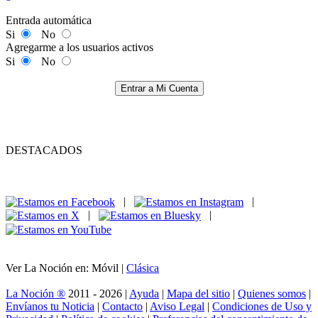
Entrada automática
Si
No
Agregarme a los usuarios activos
Si
No
Entrar a Mi Cuenta
DESTACADOS
|
|
|
|
Ver La Noción en: Móvil |
Clásica
La Noción ®
2011 - 2026 |
Ayuda
|
Mapa del sitio
|
Quienes somos
|
Envíanos tu Noticia
|
Contacto
|
Aviso Legal
|
Condiciones de Uso y