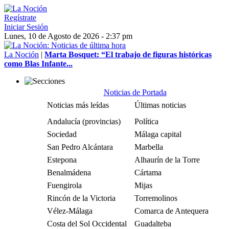
Regístrate
Iniciar Sesión
Lunes, 10 de Agosto de 2026 - 2:37 pm
La Noción
|
Marta Bosquet: “El trabajo de figuras históricas
como Blas Infante...
Noticias de Portada
Noticias más leídas
Últimas noticias
Andalucía (provincias)
Política
Sociedad
Málaga capital
San Pedro Alcántara
Marbella
Estepona
Alhaurín de la Torre
Benalmádena
Cártama
Fuengirola
Mijas
Rincón de la Victoria
Torremolinos
Vélez-Málaga
Comarca de Antequera
Costa del Sol Occidental
Guadalteba