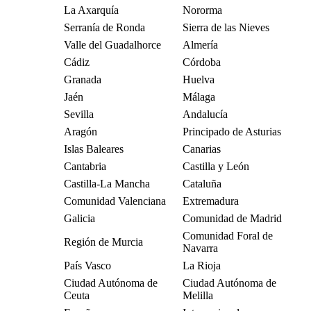
La Axarquía
Nororma
Serranía de Ronda
Sierra de las Nieves
Valle del Guadalhorce
Almería
Cádiz
Córdoba
Granada
Huelva
Jaén
Málaga
Sevilla
Andalucía
Aragón
Principado de Asturias
Islas Baleares
Canarias
Cantabria
Castilla y León
Castilla-La Mancha
Cataluña
Comunidad Valenciana
Extremadura
Galicia
Comunidad de Madrid
Comunidad Foral de
Región de Murcia
Navarra
País Vasco
La Rioja
Ciudad Autónoma de
Ciudad Autónoma de
Ceuta
Melilla