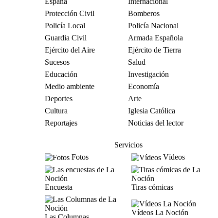
España
Internacional
Protección Civil
Bomberos
Policía Local
Policía Nacional
Guardia Civil
Armada Española
Ejército del Aire
Ejército de Tierra
Sucesos
Salud
Educación
Investigación
Medio ambiente
Economía
Deportes
Arte
Cultura
Iglesia Católica
Reportajes
Noticias del lector
Servicios
Fotos
Vídeos
Encuesta
Tiras cómicas
Vídeos La Noción
Las Columnas