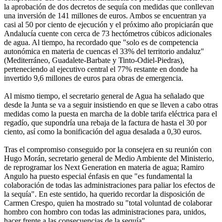
la aprobación de dos decretos de sequía con medidas que conllevan
una inversión de 141 millones de euros. Ambos se encuentran ya
casi al 50 por ciento de ejecución y el próximo año propiciarán que
Andalucía cuente con cerca de 73 hectómetros cúbicos adicionales
de agua. Al tiempo, ha recordado que "solo es de competencia
autonómica en materia de cuencas el 33% del territorio andaluz"
(Mediterráneo, Guadalete-Barbate y Tinto-Odiel-Piedras),
perteneciendo al ejecutivo central el 77% restante en donde ha
invertido 9,6 millones de euros para obras de emergencia.
Al mismo tiempo, el secretario general de Agua ha señalado que
desde la Junta se va a seguir insistiendo en que se lleven a cabo otras
medidas como la puesta en marcha de la doble tarifa eléctrica para el
regadío, que supondría una rebaja de la factura de hasta el 30 por
ciento, así como la bonificación del agua desalada a 0,30 euros.
Tras el compromiso conseguido por la consejera en su reunión con
Hugo Morán, secretario general de Medio Ambiente del Ministerio,
de reprogramar los Next Generation en materia de agua; Ramiro
Angulo ha puesto especial énfasis en que "es fundamental la
colaboración de todas las administraciones para paliar los efectos de
la sequía". En este sentido, ha querido recordar la disposición de
Carmen Crespo, quien ha mostrado su "total voluntad de colaborar
hombro con hombro con todas las administraciones para, unidos,
hacer frente a las consecuencias de la sequía".