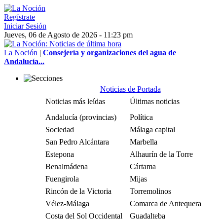
Regístrate
Iniciar Sesión
Jueves, 06 de Agosto de 2026 - 11:23 pm
La Noción
|
Consejería y organizaciones del agua de
Andalucía...
Noticias de Portada
Noticias más leídas
Últimas noticias
Andalucía (provincias)
Política
Sociedad
Málaga capital
San Pedro Alcántara
Marbella
Estepona
Alhaurín de la Torre
Benalmádena
Cártama
Fuengirola
Mijas
Rincón de la Victoria
Torremolinos
Vélez-Málaga
Comarca de Antequera
Costa del Sol Occidental
Guadalteba