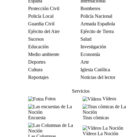
España
Internacional
Protección Civil
Bomberos
Policía Local
Policía Nacional
Guardia Civil
Armada Española
Ejército del Aire
Ejército de Tierra
Sucesos
Salud
Educación
Investigación
Medio ambiente
Economía
Deportes
Arte
Cultura
Iglesia Católica
Reportajes
Noticias del lector
Servicios
Fotos
Vídeos
Encuesta
Tiras cómicas
Vídeos La Noción
Las Columnas