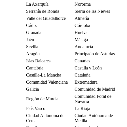
La Axarquía
Nororma
Serranía de Ronda
Sierra de las Nieves
Valle del Guadalhorce
Almería
Cádiz
Córdoba
Granada
Huelva
Jaén
Málaga
Sevilla
Andalucía
Aragón
Principado de Asturias
Islas Baleares
Canarias
Cantabria
Castilla y León
Castilla-La Mancha
Cataluña
Comunidad Valenciana
Extremadura
Galicia
Comunidad de Madrid
Comunidad Foral de
Región de Murcia
Navarra
País Vasco
La Rioja
Ciudad Autónoma de
Ciudad Autónoma de
Ceuta
Melilla