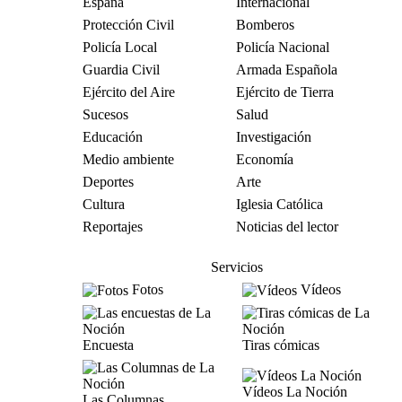
España
Internacional
Protección Civil
Bomberos
Policía Local
Policía Nacional
Guardia Civil
Armada Española
Ejército del Aire
Ejército de Tierra
Sucesos
Salud
Educación
Investigación
Medio ambiente
Economía
Deportes
Arte
Cultura
Iglesia Católica
Reportajes
Noticias del lector
Servicios
Fotos
Vídeos
Encuesta
Tiras cómicas
Vídeos La Noción
Las Columnas