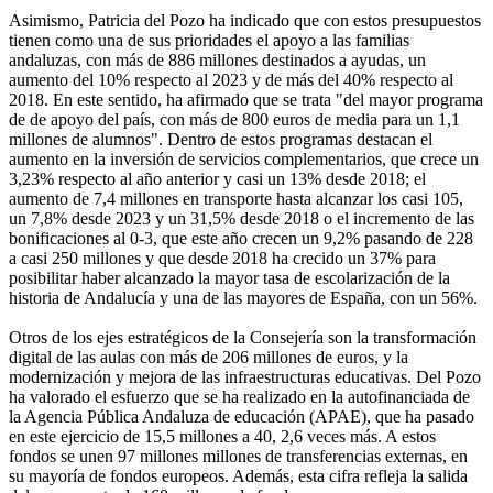
Asimismo, Patricia del Pozo ha indicado que con estos presupuestos
tienen como una de sus prioridades el apoyo a las familias
andaluzas, con más de 886 millones destinados a ayudas, un
aumento del 10% respecto al 2023 y de más del 40% respecto al
2018. En este sentido, ha afirmado que se trata "del mayor programa
de de apoyo del país, con más de 800 euros de media para un 1,1
millones de alumnos". Dentro de estos programas destacan el
aumento en la inversión de servicios complementarios, que crece un
3,23% respecto al año anterior y casi un 13% desde 2018; el
aumento de 7,4 millones en transporte hasta alcanzar los casi 105,
un 7,8% desde 2023 y un 31,5% desde 2018 o el incremento de las
bonificaciones al 0-3, que este año crecen un 9,2% pasando de 228
a casi 250 millones y que desde 2018 ha crecido un 37% para
posibilitar haber alcanzado la mayor tasa de escolarización de la
historia de Andalucía y una de las mayores de España, con un 56%.
Otros de los ejes estratégicos de la Consejería son la transformación
digital de las aulas con más de 206 millones de euros, y la
modernización y mejora de las infraestructuras educativas. Del Pozo
ha valorado el esfuerzo que se ha realizado en la autofinanciada de
la Agencia Pública Andaluza de educación (APAE), que ha pasado
en este ejercicio de 15,5 millones a 40, 2,6 veces más. A estos
fondos se unen 97 millones millones de transferencias externas, en
su mayoría de fondos europeos. Además, esta cifra refleja la salida