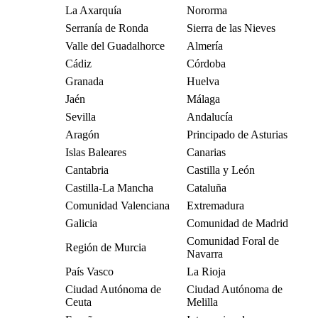
La Axarquía
Nororma
Serranía de Ronda
Sierra de las Nieves
Valle del Guadalhorce
Almería
Cádiz
Córdoba
Granada
Huelva
Jaén
Málaga
Sevilla
Andalucía
Aragón
Principado de Asturias
Islas Baleares
Canarias
Cantabria
Castilla y León
Castilla-La Mancha
Cataluña
Comunidad Valenciana
Extremadura
Galicia
Comunidad de Madrid
Comunidad Foral de
Región de Murcia
Navarra
País Vasco
La Rioja
Ciudad Autónoma de
Ciudad Autónoma de
Ceuta
Melilla