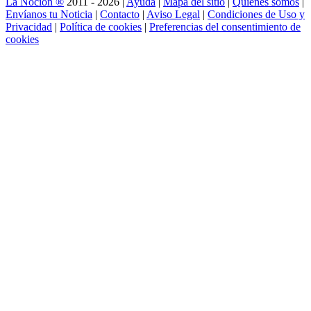
La Noción ®
2011 - 2026 |
Ayuda
|
Mapa del sitio
|
Quienes somos
|
Envíanos tu Noticia
|
Contacto
|
Aviso Legal
|
Condiciones de Uso y
Privacidad
|
Política de cookies
|
Preferencias del consentimiento de
cookies