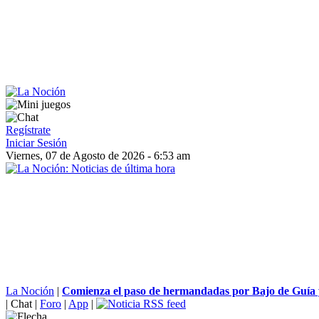
Regístrate
Iniciar Sesión
Viernes, 07 de Agosto de 2026 - 6:53 am
La Noción
|
Comienza el paso de hermandadas por Bajo de Guía y 
|
Chat
|
Foro
|
App
|