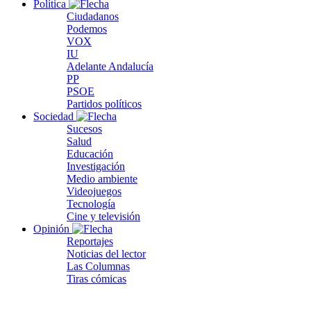
Política
Ciudadanos
Podemos
VOX
IU
Adelante Andalucía
PP
PSOE
Partidos políticos
Sociedad
Sucesos
Salud
Educación
Investigación
Medio ambiente
Videojuegos
Tecnología
Cine y televisión
Opinión
Reportajes
Noticias del lector
Las Columnas
Tiras cómicas