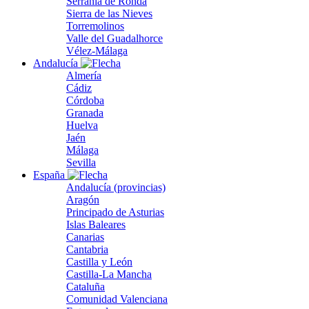
Serranía de Ronda
Sierra de las Nieves
Torremolinos
Valle del Guadalhorce
Vélez-Málaga
Andalucía
Almería
Cádiz
Córdoba
Granada
Huelva
Jaén
Málaga
Sevilla
España
Andalucía (provincias)
Aragón
Principado de Asturias
Islas Baleares
Canarias
Cantabria
Castilla y León
Castilla-La Mancha
Cataluña
Comunidad Valenciana