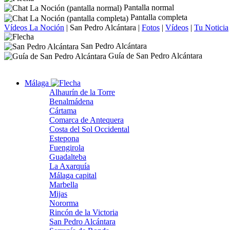
Pantalla normal
Pantalla completa
Vídeos La Noción
|
San Pedro Alcántara
|
Fotos
|
Vídeos
|
Tu Noticia
San Pedro Alcántara
Guía de San Pedro Alcántara
Málaga
Alhaurín de la Torre
Benalmádena
Cártama
Comarca de Antequera
Costa del Sol Occidental
Estepona
Fuengirola
Guadalteba
La Axarquía
Málaga capital
Marbella
Mijas
Nororma
Rincón de la Victoria
San Pedro Alcántara