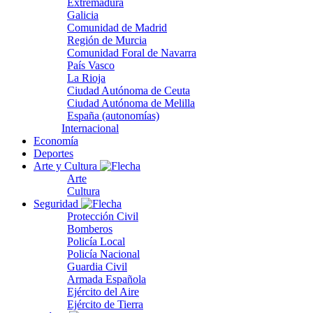
Extremadura
Galicia
Comunidad de Madrid
Región de Murcia
Comunidad Foral de Navarra
País Vasco
La Rioja
Ciudad Autónoma de Ceuta
Ciudad Autónoma de Melilla
España (autonomías)
Internacional
Economía
Deportes
Arte y Cultura
Arte
Cultura
Seguridad
Protección Civil
Bomberos
Policía Local
Policía Nacional
Guardia Civil
Armada Española
Ejército del Aire
Ejército de Tierra