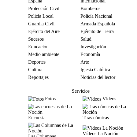
España
Internacional
Protección Civil
Bomberos
Policía Local
Policía Nacional
Guardia Civil
Armada Española
Ejército del Aire
Ejército de Tierra
Sucesos
Salud
Educación
Investigación
Medio ambiente
Economía
Deportes
Arte
Cultura
Iglesia Católica
Reportajes
Noticias del lector
Servicios
Fotos
Vídeos
Encuesta
Tiras cómicas
Vídeos La Noción
Las Columnas