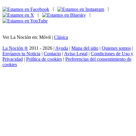
|
|
|
|
Ver La Noción en: Móvil |
Clásica
La Noción ®
2011 - 2026 |
Ayuda
|
Mapa del sitio
|
Quienes somos
|
Envíanos tu Noticia
|
Contacto
|
Aviso Legal
|
Condiciones de Uso y
Privacidad
|
Política de cookies
|
Preferencias del consentimiento de
cookies