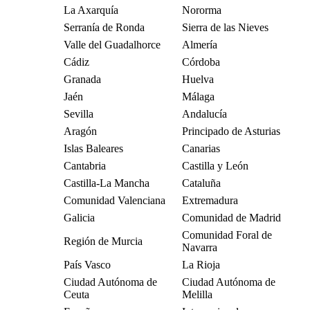
La Axarquía
Nororma
Serranía de Ronda
Sierra de las Nieves
Valle del Guadalhorce
Almería
Cádiz
Córdoba
Granada
Huelva
Jaén
Málaga
Sevilla
Andalucía
Aragón
Principado de Asturias
Islas Baleares
Canarias
Cantabria
Castilla y León
Castilla-La Mancha
Cataluña
Comunidad Valenciana
Extremadura
Galicia
Comunidad de Madrid
Comunidad Foral de
Región de Murcia
Navarra
País Vasco
La Rioja
Ciudad Autónoma de
Ciudad Autónoma de
Ceuta
Melilla