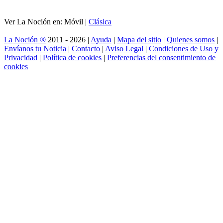
Ver La Noción en: Móvil |
Clásica
La Noción ®
2011 - 2026 |
Ayuda
|
Mapa del sitio
|
Quienes somos
|
Envíanos tu Noticia
|
Contacto
|
Aviso Legal
|
Condiciones de Uso y
Privacidad
|
Política de cookies
|
Preferencias del consentimiento de
cookies