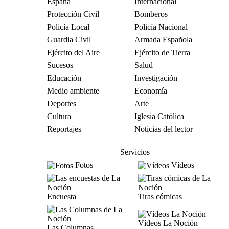
España
Internacional
Protección Civil
Bomberos
Policía Local
Policía Nacional
Guardia Civil
Armada Española
Ejército del Aire
Ejército de Tierra
Sucesos
Salud
Educación
Investigación
Medio ambiente
Economía
Deportes
Arte
Cultura
Iglesia Católica
Reportajes
Noticias del lector
Servicios
Fotos
Vídeos
Encuesta
Tiras cómicas
Vídeos La Noción
Las Columnas