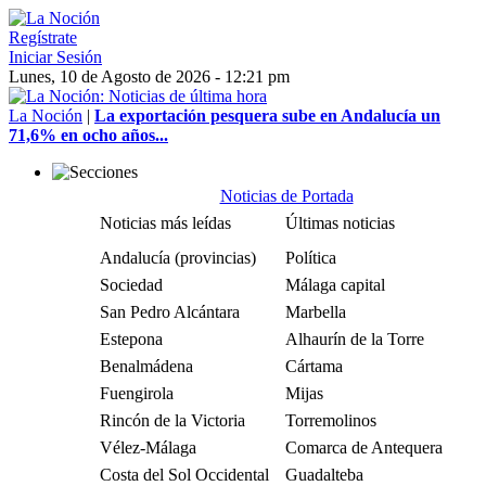
Regístrate
Iniciar Sesión
Lunes, 10 de Agosto de 2026 - 12:21 pm
La Noción
|
La exportación pesquera sube en Andalucía un
71,6% en ocho años...
Noticias de Portada
Noticias más leídas
Últimas noticias
Andalucía (provincias)
Política
Sociedad
Málaga capital
San Pedro Alcántara
Marbella
Estepona
Alhaurín de la Torre
Benalmádena
Cártama
Fuengirola
Mijas
Rincón de la Victoria
Torremolinos
Vélez-Málaga
Comarca de Antequera
Costa del Sol Occidental
Guadalteba