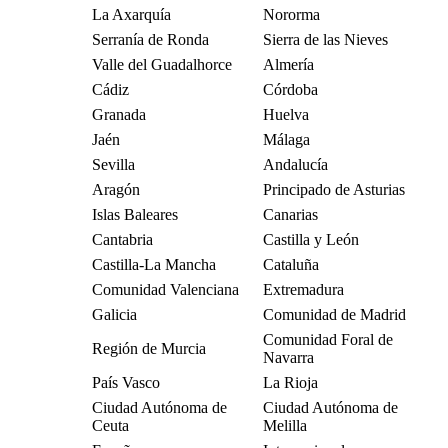
La Axarquía
Nororma
Serranía de Ronda
Sierra de las Nieves
Valle del Guadalhorce
Almería
Cádiz
Córdoba
Granada
Huelva
Jaén
Málaga
Sevilla
Andalucía
Aragón
Principado de Asturias
Islas Baleares
Canarias
Cantabria
Castilla y León
Castilla-La Mancha
Cataluña
Comunidad Valenciana
Extremadura
Galicia
Comunidad de Madrid
Comunidad Foral de
Región de Murcia
Navarra
País Vasco
La Rioja
Ciudad Autónoma de
Ciudad Autónoma de
Ceuta
Melilla