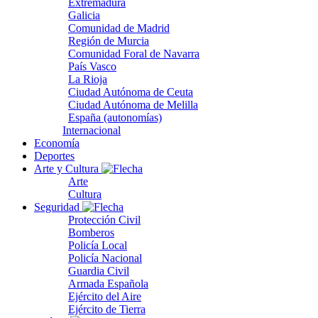
Extremadura
Galicia
Comunidad de Madrid
Región de Murcia
Comunidad Foral de Navarra
País Vasco
La Rioja
Ciudad Autónoma de Ceuta
Ciudad Autónoma de Melilla
España (autonomías)
Internacional
Economía
Deportes
Arte y Cultura
Arte
Cultura
Seguridad
Protección Civil
Bomberos
Policía Local
Policía Nacional
Guardia Civil
Armada Española
Ejército del Aire
Ejército de Tierra