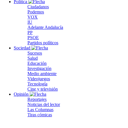
Política
Ciudadanos
Podemos
VOX
IU
Adelante Andalucía
PP
PSOE
Partidos políticos
Sociedad
Sucesos
Salud
Educación
Investigación
Medio ambiente
Videojuegos
Tecnología
Cine y televisión
Opinión
Reportajes
Noticias del lector
Las Columnas
Tiras cómicas