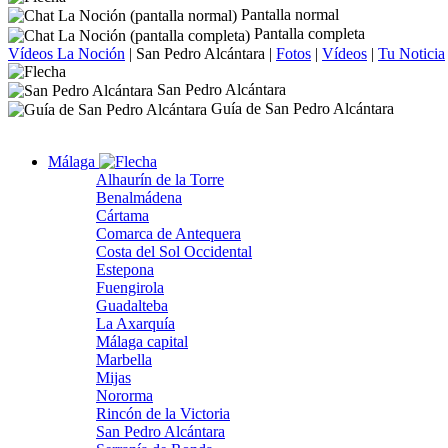
Pantalla normal
Pantalla completa
Vídeos La Noción
|
San Pedro Alcántara
|
Fotos
|
Vídeos
|
Tu Noticia
San Pedro Alcántara
Guía de San Pedro Alcántara
Málaga
Alhaurín de la Torre
Benalmádena
Cártama
Comarca de Antequera
Costa del Sol Occidental
Estepona
Fuengirola
Guadalteba
La Axarquía
Málaga capital
Marbella
Mijas
Nororma
Rincón de la Victoria
San Pedro Alcántara