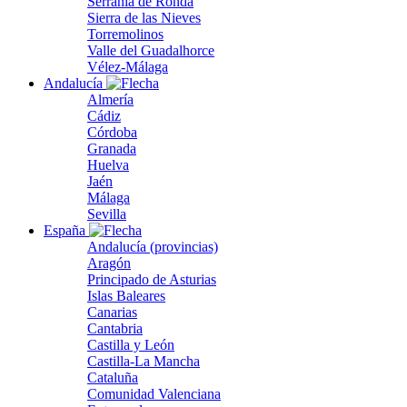
Serranía de Ronda
Sierra de las Nieves
Torremolinos
Valle del Guadalhorce
Vélez-Málaga
Andalucía
Almería
Cádiz
Córdoba
Granada
Huelva
Jaén
Málaga
Sevilla
España
Andalucía (provincias)
Aragón
Principado de Asturias
Islas Baleares
Canarias
Cantabria
Castilla y León
Castilla-La Mancha
Cataluña
Comunidad Valenciana