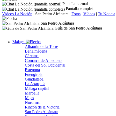
Pantalla normal
Pantalla completa
Vídeos La Noción
|
San Pedro Alcántara
|
Fotos
|
Vídeos
|
Tu Noticia
San Pedro Alcántara
Guía de San Pedro Alcántara
Málaga
Alhaurín de la Torre
Benalmádena
Cártama
Comarca de Antequera
Costa del Sol Occidental
Estepona
Fuengirola
Guadalteba
La Axarquía
Málaga capital
Marbella
Mijas
Nororma
Rincón de la Victoria
San Pedro Alcántara