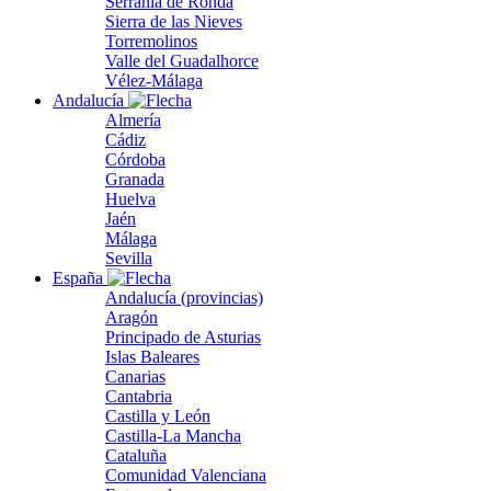
Serranía de Ronda
Sierra de las Nieves
Torremolinos
Valle del Guadalhorce
Vélez-Málaga
Andalucía
Almería
Cádiz
Córdoba
Granada
Huelva
Jaén
Málaga
Sevilla
España
Andalucía (provincias)
Aragón
Principado de Asturias
Islas Baleares
Canarias
Cantabria
Castilla y León
Castilla-La Mancha
Cataluña
Comunidad Valenciana