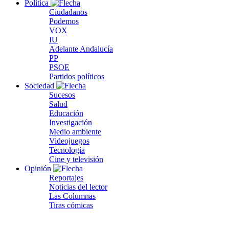
Política
Ciudadanos
Podemos
VOX
IU
Adelante Andalucía
PP
PSOE
Partidos políticos
Sociedad
Sucesos
Salud
Educación
Investigación
Medio ambiente
Videojuegos
Tecnología
Cine y televisión
Opinión
Reportajes
Noticias del lector
Las Columnas
Tiras cómicas