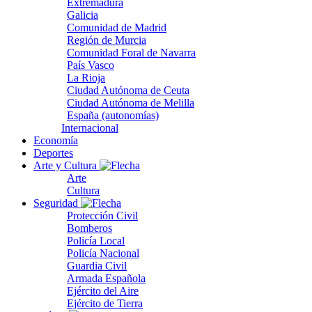
Extremadura
Galicia
Comunidad de Madrid
Región de Murcia
Comunidad Foral de Navarra
País Vasco
La Rioja
Ciudad Autónoma de Ceuta
Ciudad Autónoma de Melilla
España (autonomías)
Internacional
Economía
Deportes
Arte y Cultura
Arte
Cultura
Seguridad
Protección Civil
Bomberos
Policía Local
Policía Nacional
Guardia Civil
Armada Española
Ejército del Aire
Ejército de Tierra