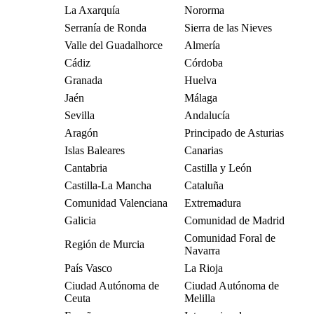
La Axarquía
Nororma
Serranía de Ronda
Sierra de las Nieves
Valle del Guadalhorce
Almería
Cádiz
Córdoba
Granada
Huelva
Jaén
Málaga
Sevilla
Andalucía
Aragón
Principado de Asturias
Islas Baleares
Canarias
Cantabria
Castilla y León
Castilla-La Mancha
Cataluña
Comunidad Valenciana
Extremadura
Galicia
Comunidad de Madrid
Comunidad Foral de
Región de Murcia
Navarra
País Vasco
La Rioja
Ciudad Autónoma de
Ciudad Autónoma de
Ceuta
Melilla