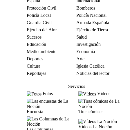
España
Internacional
Protección Civil
Bomberos
Policía Local
Policía Nacional
Guardia Civil
Armada Española
Ejército del Aire
Ejército de Tierra
Sucesos
Salud
Educación
Investigación
Medio ambiente
Economía
Deportes
Arte
Cultura
Iglesia Católica
Reportajes
Noticias del lector
Servicios
Fotos
Vídeos
Encuesta
Tiras cómicas
Vídeos La Noción
Las Columnas