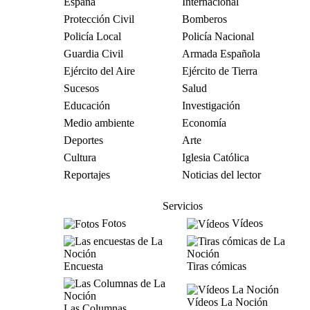
España
Internacional
Protección Civil
Bomberos
Policía Local
Policía Nacional
Guardia Civil
Armada Española
Ejército del Aire
Ejército de Tierra
Sucesos
Salud
Educación
Investigación
Medio ambiente
Economía
Deportes
Arte
Cultura
Iglesia Católica
Reportajes
Noticias del lector
Servicios
Fotos
Vídeos
Encuesta
Tiras cómicas
Vídeos La Noción
Las Columnas