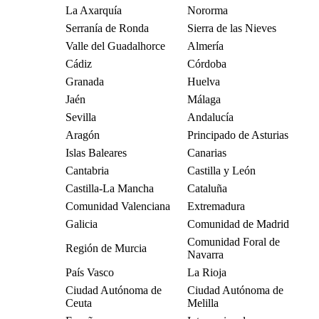
La Axarquía
Nororma
Serranía de Ronda
Sierra de las Nieves
Valle del Guadalhorce
Almería
Cádiz
Córdoba
Granada
Huelva
Jaén
Málaga
Sevilla
Andalucía
Aragón
Principado de Asturias
Islas Baleares
Canarias
Cantabria
Castilla y León
Castilla-La Mancha
Cataluña
Comunidad Valenciana
Extremadura
Galicia
Comunidad de Madrid
Comunidad Foral de
Región de Murcia
Navarra
País Vasco
La Rioja
Ciudad Autónoma de
Ciudad Autónoma de
Ceuta
Melilla