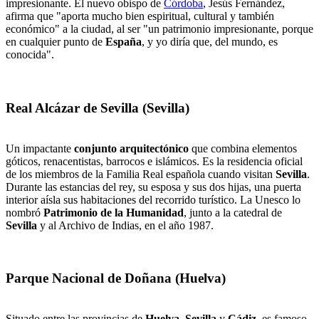
impresionante. El nuevo obispo de
Córdoba
, Jesús Fernández,
afirma que "aporta mucho bien espiritual, cultural y también
económico" a la ciudad, al ser "un patrimonio impresionante, porque
en cualquier punto de
España
, y yo diría que, del mundo, es
conocida".
Real Alcázar de Sevilla (Sevilla)
Un impactante
conjunto arquitectónico
que combina elementos
góticos, renacentistas, barrocos e islámicos. Es la residencia oficial
de los miembros de la Familia Real española cuando visitan
Sevilla
.
Durante las estancias del rey, su esposa y sus dos hijas, una puerta
interior aísla sus habitaciones del recorrido turístico. La Unesco lo
nombró
Patrimonio de la Humanidad
, junto a la catedral de
Sevilla
y al Archivo de Indias, en el año 1987.
Parque Nacional de Doñana (Huelva)
Situado entre las provincias de
Huelva
,
Sevilla
y
Cádiz
, es famoso