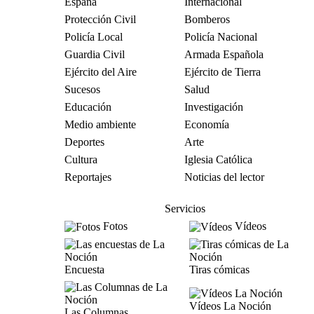
España
Internacional
Protección Civil
Bomberos
Policía Local
Policía Nacional
Guardia Civil
Armada Española
Ejército del Aire
Ejército de Tierra
Sucesos
Salud
Educación
Investigación
Medio ambiente
Economía
Deportes
Arte
Cultura
Iglesia Católica
Reportajes
Noticias del lector
Servicios
Fotos
Vídeos
Encuesta
Tiras cómicas
Vídeos La Noción
Las Columnas