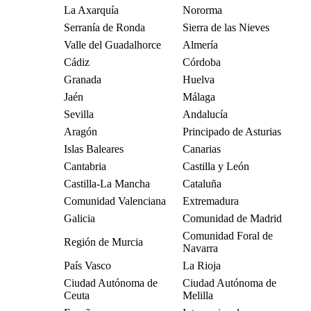
La Axarquía
Nororma
Serranía de Ronda
Sierra de las Nieves
Valle del Guadalhorce
Almería
Cádiz
Córdoba
Granada
Huelva
Jaén
Málaga
Sevilla
Andalucía
Aragón
Principado de Asturias
Islas Baleares
Canarias
Cantabria
Castilla y León
Castilla-La Mancha
Cataluña
Comunidad Valenciana
Extremadura
Galicia
Comunidad de Madrid
Comunidad Foral de
Región de Murcia
Navarra
País Vasco
La Rioja
Ciudad Autónoma de
Ciudad Autónoma de
Ceuta
Melilla