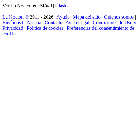
Ver La Noción en: Móvil |
Clásica
La Noción ®
2011 - 2026 |
Ayuda
|
Mapa del sitio
|
Quienes somos
|
Envíanos tu Noticia
|
Contacto
|
Aviso Legal
|
Condiciones de Uso y
Privacidad
|
Política de cookies
|
Preferencias del consentimiento de
cookies