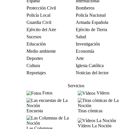
España
Internacional
Protección Civil
Bomberos
Policía Local
Policía Nacional
Guardia Civil
Armada Española
Ejército del Aire
Ejército de Tierra
Sucesos
Salud
Educación
Investigación
Medio ambiente
Economía
Deportes
Arte
Cultura
Iglesia Católica
Reportajes
Noticias del lector
Servicios
Fotos
Vídeos
Encuesta
Tiras cómicas
Vídeos La Noción
Las Columnas