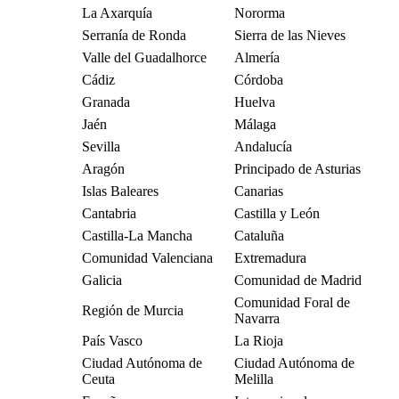
La Axarquía
Nororma
Serranía de Ronda
Sierra de las Nieves
Valle del Guadalhorce
Almería
Cádiz
Córdoba
Granada
Huelva
Jaén
Málaga
Sevilla
Andalucía
Aragón
Principado de Asturias
Islas Baleares
Canarias
Cantabria
Castilla y León
Castilla-La Mancha
Cataluña
Comunidad Valenciana
Extremadura
Galicia
Comunidad de Madrid
Comunidad Foral de
Región de Murcia
Navarra
País Vasco
La Rioja
Ciudad Autónoma de
Ciudad Autónoma de
Ceuta
Melilla