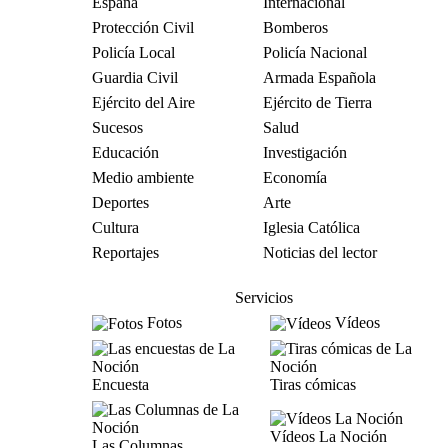
España
Internacional
Protección Civil
Bomberos
Policía Local
Policía Nacional
Guardia Civil
Armada Española
Ejército del Aire
Ejército de Tierra
Sucesos
Salud
Educación
Investigación
Medio ambiente
Economía
Deportes
Arte
Cultura
Iglesia Católica
Reportajes
Noticias del lector
Servicios
Fotos
Vídeos
Encuesta
Tiras cómicas
Vídeos La Noción
Las Columnas