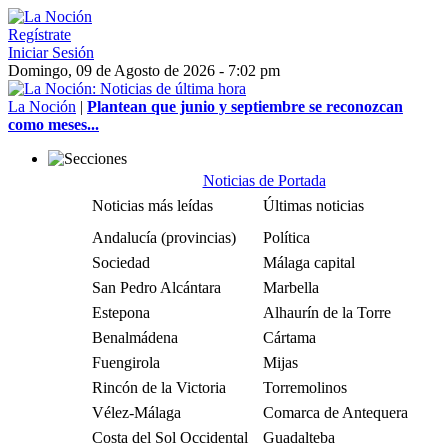
Regístrate
Iniciar Sesión
Domingo, 09 de Agosto de 2026 - 7:02 pm
La Noción
|
Plantean que junio y septiembre se reconozcan
como meses...
Noticias de Portada
Noticias más leídas
Últimas noticias
Andalucía (provincias)
Política
Sociedad
Málaga capital
San Pedro Alcántara
Marbella
Estepona
Alhaurín de la Torre
Benalmádena
Cártama
Fuengirola
Mijas
Rincón de la Victoria
Torremolinos
Vélez-Málaga
Comarca de Antequera
Costa del Sol Occidental
Guadalteba