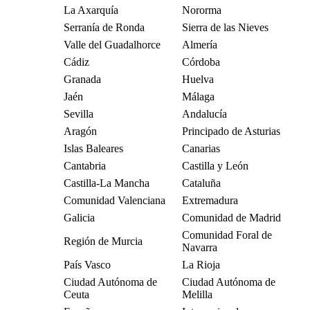
La Axarquía
Nororma
Serranía de Ronda
Sierra de las Nieves
Valle del Guadalhorce
Almería
Cádiz
Córdoba
Granada
Huelva
Jaén
Málaga
Sevilla
Andalucía
Aragón
Principado de Asturias
Islas Baleares
Canarias
Cantabria
Castilla y León
Castilla-La Mancha
Cataluña
Comunidad Valenciana
Extremadura
Galicia
Comunidad de Madrid
Comunidad Foral de
Región de Murcia
Navarra
País Vasco
La Rioja
Ciudad Autónoma de
Ciudad Autónoma de
Ceuta
Melilla