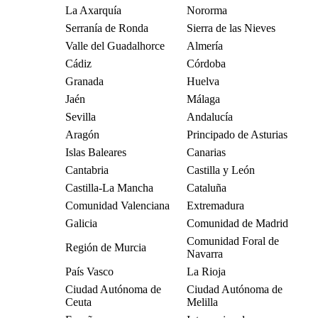
La Axarquía
Nororma
Serranía de Ronda
Sierra de las Nieves
Valle del Guadalhorce
Almería
Cádiz
Córdoba
Granada
Huelva
Jaén
Málaga
Sevilla
Andalucía
Aragón
Principado de Asturias
Islas Baleares
Canarias
Cantabria
Castilla y León
Castilla-La Mancha
Cataluña
Comunidad Valenciana
Extremadura
Galicia
Comunidad de Madrid
Comunidad Foral de
Región de Murcia
Navarra
País Vasco
La Rioja
Ciudad Autónoma de
Ciudad Autónoma de
Ceuta
Melilla