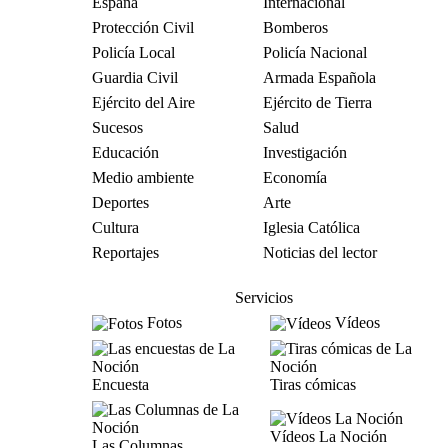
España
Internacional
Protección Civil
Bomberos
Policía Local
Policía Nacional
Guardia Civil
Armada Española
Ejército del Aire
Ejército de Tierra
Sucesos
Salud
Educación
Investigación
Medio ambiente
Economía
Deportes
Arte
Cultura
Iglesia Católica
Reportajes
Noticias del lector
Servicios
Fotos
Vídeos
Encuesta
Tiras cómicas
Vídeos La Noción
Las Columnas