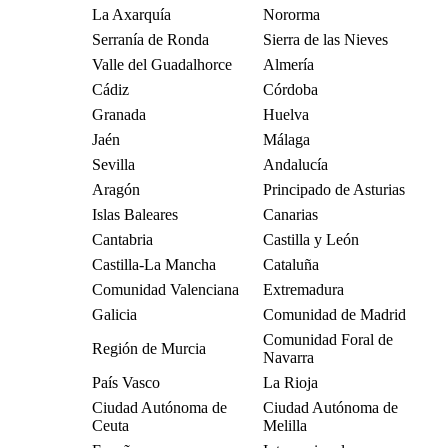
La Axarquía
Nororma
Serranía de Ronda
Sierra de las Nieves
Valle del Guadalhorce
Almería
Cádiz
Córdoba
Granada
Huelva
Jaén
Málaga
Sevilla
Andalucía
Aragón
Principado de Asturias
Islas Baleares
Canarias
Cantabria
Castilla y León
Castilla-La Mancha
Cataluña
Comunidad Valenciana
Extremadura
Galicia
Comunidad de Madrid
Comunidad Foral de
Región de Murcia
Navarra
País Vasco
La Rioja
Ciudad Autónoma de
Ciudad Autónoma de
Ceuta
Melilla