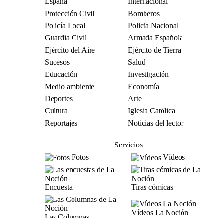
España
Internacional
Protección Civil
Bomberos
Policía Local
Policía Nacional
Guardia Civil
Armada Española
Ejército del Aire
Ejército de Tierra
Sucesos
Salud
Educación
Investigación
Medio ambiente
Economía
Deportes
Arte
Cultura
Iglesia Católica
Reportajes
Noticias del lector
Servicios
Fotos
Vídeos
Encuesta
Tiras cómicas
Vídeos La Noción
Las Columnas