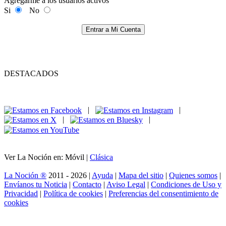
Agregarme a los usuarios activos
Si
No
Entrar a Mi Cuenta
DESTACADOS
|
|
|
|
Ver La Noción en: Móvil |
Clásica
La Noción ®
2011 - 2026 |
Ayuda
|
Mapa del sitio
|
Quienes somos
|
Envíanos tu Noticia
|
Contacto
|
Aviso Legal
|
Condiciones de Uso y
Privacidad
|
Política de cookies
|
Preferencias del consentimiento de
cookies