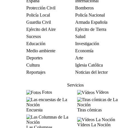
España
Internacional
Protección Civil
Bomberos
Policía Local
Policía Nacional
Guardia Civil
Armada Española
Ejército del Aire
Ejército de Tierra
Sucesos
Salud
Educación
Investigación
Medio ambiente
Economía
Deportes
Arte
Cultura
Iglesia Católica
Reportajes
Noticias del lector
Servicios
Fotos
Vídeos
Encuesta
Tiras cómicas
Vídeos La Noción
Las Columnas