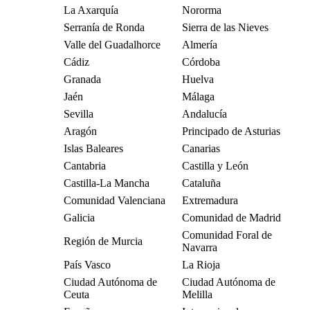
La Axarquía
Nororma
Serranía de Ronda
Sierra de las Nieves
Valle del Guadalhorce
Almería
Cádiz
Córdoba
Granada
Huelva
Jaén
Málaga
Sevilla
Andalucía
Aragón
Principado de Asturias
Islas Baleares
Canarias
Cantabria
Castilla y León
Castilla-La Mancha
Cataluña
Comunidad Valenciana
Extremadura
Galicia
Comunidad de Madrid
Comunidad Foral de
Región de Murcia
Navarra
País Vasco
La Rioja
Ciudad Autónoma de
Ciudad Autónoma de
Ceuta
Melilla