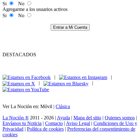
Si
No
Agregarme a los usuarios activos
Si
No
Entrar a Mi Cuenta
DESTACADOS
|
|
|
|
Ver La Noción en: Móvil |
Clásica
La Noción ®
2011 - 2026 |
Ayuda
|
Mapa del sitio
|
Quienes somos
|
Envíanos tu Noticia
|
Contacto
|
Aviso Legal
|
Condiciones de Uso y
Privacidad
|
Política de cookies
|
Preferencias del consentimiento de
cookies