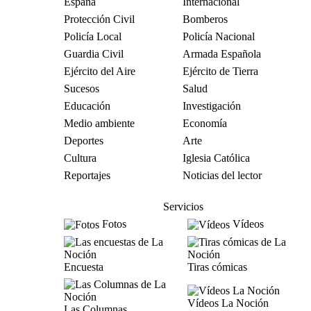
España
Internacional
Protección Civil
Bomberos
Policía Local
Policía Nacional
Guardia Civil
Armada Española
Ejército del Aire
Ejército de Tierra
Sucesos
Salud
Educación
Investigación
Medio ambiente
Economía
Deportes
Arte
Cultura
Iglesia Católica
Reportajes
Noticias del lector
Servicios
Fotos
Vídeos
Encuesta
Tiras cómicas
Vídeos La Noción
Las Columnas