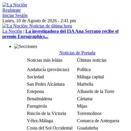
Regístrate
Iniciar Sesión
Lunes, 10 de Agosto de 2026 - 2:41 pm
La Noción
|
La investigadora del I3A Ana Serrano recibe el
premio Eurographics...
Noticias de Portada
Noticias más leídas
Últimas noticias
Andalucía (provincias)
Política
Sociedad
Málaga capital
San Pedro Alcántara
Marbella
Estepona
Alhaurín de la Torre
Benalmádena
Cártama
Fuengirola
Mijas
Rincón de la Victoria
Torremolinos
Vélez-Málaga
Comarca de Antequera
Costa del Sol Occidental
Guadalteba