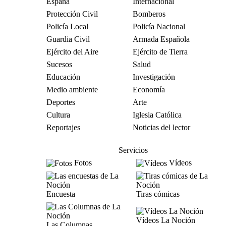
España
Internacional
Protección Civil
Bomberos
Policía Local
Policía Nacional
Guardia Civil
Armada Española
Ejército del Aire
Ejército de Tierra
Sucesos
Salud
Educación
Investigación
Medio ambiente
Economía
Deportes
Arte
Cultura
Iglesia Católica
Reportajes
Noticias del lector
Servicios
Fotos
Vídeos
Encuesta
Tiras cómicas
Vídeos La Noción
Las Columnas