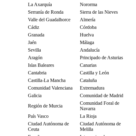
La Axarquía
Nororma
Serranía de Ronda
Sierra de las Nieves
Valle del Guadalhorce
Almería
Cádiz
Córdoba
Granada
Huelva
Jaén
Málaga
Sevilla
Andalucía
Aragón
Principado de Asturias
Islas Baleares
Canarias
Cantabria
Castilla y León
Castilla-La Mancha
Cataluña
Comunidad Valenciana
Extremadura
Galicia
Comunidad de Madrid
Comunidad Foral de
Región de Murcia
Navarra
País Vasco
La Rioja
Ciudad Autónoma de
Ciudad Autónoma de
Ceuta
Melilla