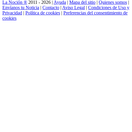
La Noción ®
2011 - 2026 |
Ayuda
|
Mapa del sitio
|
Quienes somos
|
Envíanos tu Noticia
|
Contacto
|
Aviso Legal
|
Condiciones de Uso y
Privacidad
|
Política de cookies
|
Preferencias del consentimiento de
cookies