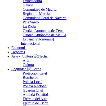
Extremadura
Galicia
Comunidad de Madrid
Región de Murcia
Comunidad Foral de Navarra
País Vasco
La Rioja
Ciudad Autónoma de Ceuta
Ciudad Autónoma de Melilla
España (autonomías)
Internacional
Economía
Deportes
Arte y Cultura
Arte
Cultura
Seguridad
Protección Civil
Bomberos
Policía Local
Policía Nacional
Guardia Civil
Armada Española
Ejército del Aire
Ejército de Tierra