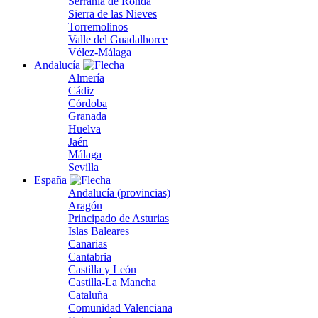
Serranía de Ronda
Sierra de las Nieves
Torremolinos
Valle del Guadalhorce
Vélez-Málaga
Andalucía
Almería
Cádiz
Córdoba
Granada
Huelva
Jaén
Málaga
Sevilla
España
Andalucía (provincias)
Aragón
Principado de Asturias
Islas Baleares
Canarias
Cantabria
Castilla y León
Castilla-La Mancha
Cataluña
Comunidad Valenciana