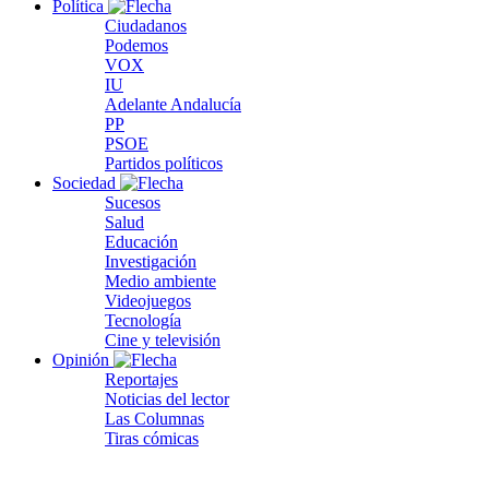
Política
Ciudadanos
Podemos
VOX
IU
Adelante Andalucía
PP
PSOE
Partidos políticos
Sociedad
Sucesos
Salud
Educación
Investigación
Medio ambiente
Videojuegos
Tecnología
Cine y televisión
Opinión
Reportajes
Noticias del lector
Las Columnas
Tiras cómicas