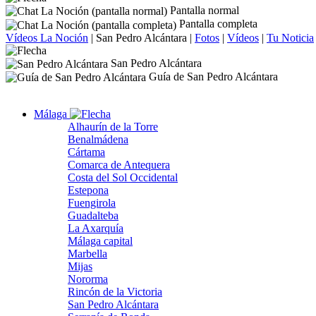
Pantalla normal
Pantalla completa
Vídeos La Noción
|
San Pedro Alcántara
|
Fotos
|
Vídeos
|
Tu Noticia
San Pedro Alcántara
Guía de San Pedro Alcántara
Málaga
Alhaurín de la Torre
Benalmádena
Cártama
Comarca de Antequera
Costa del Sol Occidental
Estepona
Fuengirola
Guadalteba
La Axarquía
Málaga capital
Marbella
Mijas
Nororma
Rincón de la Victoria
San Pedro Alcántara