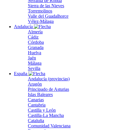
Serranía de Ronda
Sierra de las Nieves
Torremolinos
Valle del Guadalhorce
Vélez-Málaga
Andalucía
Almería
Cádiz
Córdoba
Granada
Huelva
Jaén
Málaga
Sevilla
España
Andalucía (provincias)
Aragón
Principado de Asturias
Islas Baleares
Canarias
Cantabria
Castilla y León
Castilla-La Mancha
Cataluña
Comunidad Valenciana