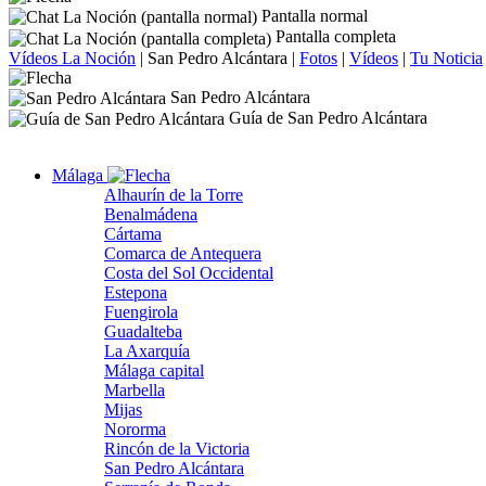
Pantalla normal
Pantalla completa
Vídeos La Noción
|
San Pedro Alcántara
|
Fotos
|
Vídeos
|
Tu Noticia
San Pedro Alcántara
Guía de San Pedro Alcántara
Málaga
Alhaurín de la Torre
Benalmádena
Cártama
Comarca de Antequera
Costa del Sol Occidental
Estepona
Fuengirola
Guadalteba
La Axarquía
Málaga capital
Marbella
Mijas
Nororma
Rincón de la Victoria
San Pedro Alcántara