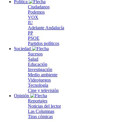
Política
Ciudadanos
Podemos
VOX
IU
Adelante Andalucía
PP
PSOE
Partidos políticos
Sociedad
Sucesos
Salud
Educación
Investigación
Medio ambiente
Videojuegos
Tecnología
Cine y televisión
Opinión
Reportajes
Noticias del lector
Las Columnas
Tiras cómicas