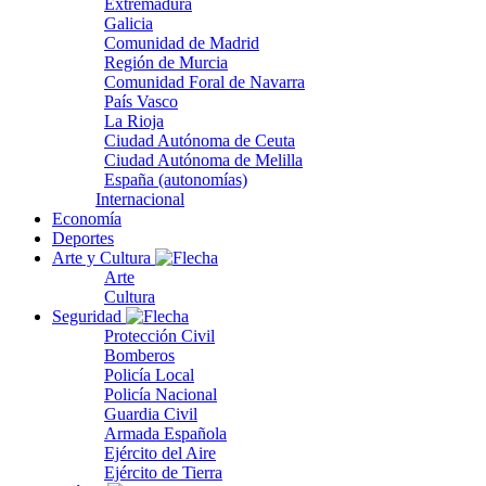
Extremadura
Galicia
Comunidad de Madrid
Región de Murcia
Comunidad Foral de Navarra
País Vasco
La Rioja
Ciudad Autónoma de Ceuta
Ciudad Autónoma de Melilla
España (autonomías)
Internacional
Economía
Deportes
Arte y Cultura
Arte
Cultura
Seguridad
Protección Civil
Bomberos
Policía Local
Policía Nacional
Guardia Civil
Armada Española
Ejército del Aire
Ejército de Tierra