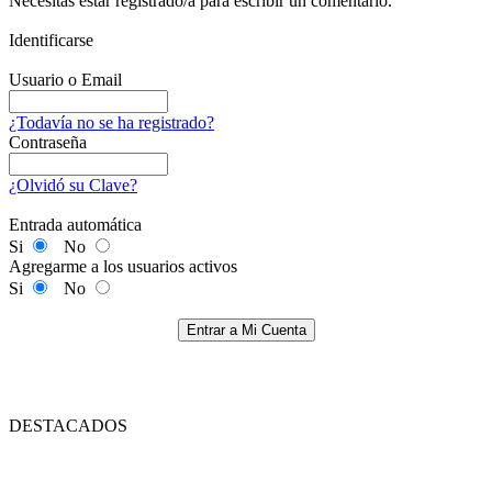
Necesitas estar registrado/a para escribir un comentario.
Identificarse
Usuario o Email
¿Todavía no se ha registrado?
Contraseña
¿Olvidó su Clave?
Entrada automática
Si
No
Agregarme a los usuarios activos
Si
No
Entrar a Mi Cuenta
DESTACADOS