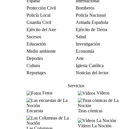
España
Internacional
Protección Civil
Bomberos
Policía Local
Policía Nacional
Guardia Civil
Armada Española
Ejército del Aire
Ejército de Tierra
Sucesos
Salud
Educación
Investigación
Medio ambiente
Economía
Deportes
Arte
Cultura
Iglesia Católica
Reportajes
Noticias del lector
Servicios
Fotos
Vídeos
Encuesta
Tiras cómicas
Vídeos La Noción
Las Columnas