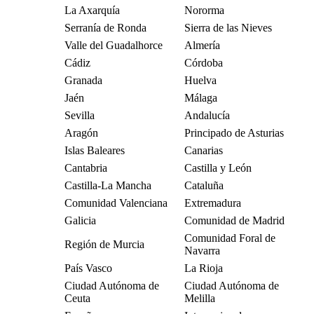
La Axarquía
Nororma
Serranía de Ronda
Sierra de las Nieves
Valle del Guadalhorce
Almería
Cádiz
Córdoba
Granada
Huelva
Jaén
Málaga
Sevilla
Andalucía
Aragón
Principado de Asturias
Islas Baleares
Canarias
Cantabria
Castilla y León
Castilla-La Mancha
Cataluña
Comunidad Valenciana
Extremadura
Galicia
Comunidad de Madrid
Comunidad Foral de
Región de Murcia
Navarra
País Vasco
La Rioja
Ciudad Autónoma de
Ciudad Autónoma de
Ceuta
Melilla