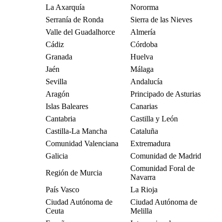
La Axarquía
Nororma
Serranía de Ronda
Sierra de las Nieves
Valle del Guadalhorce
Almería
Cádiz
Córdoba
Granada
Huelva
Jaén
Málaga
Sevilla
Andalucía
Aragón
Principado de Asturias
Islas Baleares
Canarias
Cantabria
Castilla y León
Castilla-La Mancha
Cataluña
Comunidad Valenciana
Extremadura
Galicia
Comunidad de Madrid
Comunidad Foral de
Región de Murcia
Navarra
País Vasco
La Rioja
Ciudad Autónoma de
Ciudad Autónoma de
Ceuta
Melilla