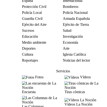
España
Internacional
Protección Civil
Bomberos
Policía Local
Policía Nacional
Guardia Civil
Armada Española
Ejército del Aire
Ejército de Tierra
Sucesos
Salud
Educación
Investigación
Medio ambiente
Economía
Deportes
Arte
Cultura
Iglesia Católica
Reportajes
Noticias del lector
Servicios
Fotos
Vídeos
Encuesta
Tiras cómicas
Vídeos La Noción
Las Columnas