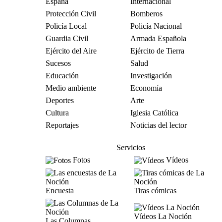
España
Internacional
Protección Civil
Bomberos
Policía Local
Policía Nacional
Guardia Civil
Armada Española
Ejército del Aire
Ejército de Tierra
Sucesos
Salud
Educación
Investigación
Medio ambiente
Economía
Deportes
Arte
Cultura
Iglesia Católica
Reportajes
Noticias del lector
Servicios
Fotos
Vídeos
Encuesta
Tiras cómicas
Vídeos La Noción
Las Columnas