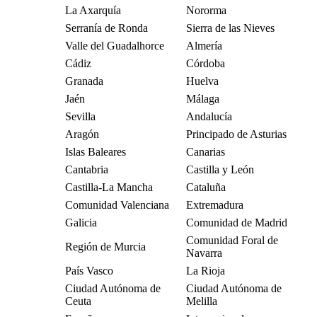
La Axarquía
Nororma
Serranía de Ronda
Sierra de las Nieves
Valle del Guadalhorce
Almería
Cádiz
Córdoba
Granada
Huelva
Jaén
Málaga
Sevilla
Andalucía
Aragón
Principado de Asturias
Islas Baleares
Canarias
Cantabria
Castilla y León
Castilla-La Mancha
Cataluña
Comunidad Valenciana
Extremadura
Galicia
Comunidad de Madrid
Comunidad Foral de
Región de Murcia
Navarra
País Vasco
La Rioja
Ciudad Autónoma de
Ciudad Autónoma de
Ceuta
Melilla