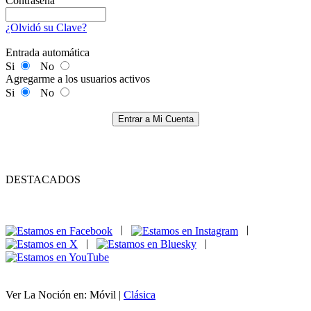
Contraseña
¿Olvidó su Clave?
Entrada automática
Si
No
Agregarme a los usuarios activos
Si
No
Entrar a Mi Cuenta
DESTACADOS
|
|
|
|
Ver La Noción en: Móvil |
Clásica