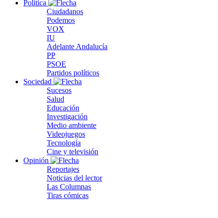
Política
Ciudadanos
Podemos
VOX
IU
Adelante Andalucía
PP
PSOE
Partidos políticos
Sociedad
Sucesos
Salud
Educación
Investigación
Medio ambiente
Videojuegos
Tecnología
Cine y televisión
Opinión
Reportajes
Noticias del lector
Las Columnas
Tiras cómicas