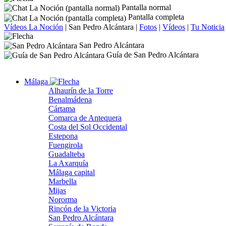
Pantalla normal
Pantalla completa
Vídeos La Noción
|
San Pedro Alcántara
|
Fotos
|
Vídeos
|
Tu Noticia
San Pedro Alcántara
Guía de San Pedro Alcántara
Málaga
Alhaurín de la Torre
Benalmádena
Cártama
Comarca de Antequera
Costa del Sol Occidental
Estepona
Fuengirola
Guadalteba
La Axarquía
Málaga capital
Marbella
Mijas
Nororma
Rincón de la Victoria
San Pedro Alcántara