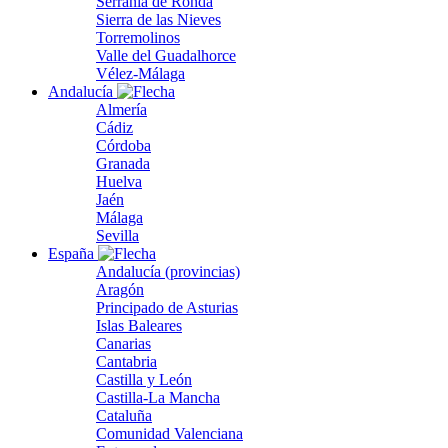
Serranía de Ronda
Sierra de las Nieves
Torremolinos
Valle del Guadalhorce
Vélez-Málaga
Andalucía
Almería
Cádiz
Córdoba
Granada
Huelva
Jaén
Málaga
Sevilla
España
Andalucía (provincias)
Aragón
Principado de Asturias
Islas Baleares
Canarias
Cantabria
Castilla y León
Castilla-La Mancha
Cataluña
Comunidad Valenciana