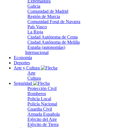
Extremadura
Galicia
Comunidad de Madrid
Región de Murcia
Comunidad Foral de Navarra
País Vasco
La Rioja
Ciudad Autónoma de Ceuta
Ciudad Autónoma de Melilla
España (autonomías)
Internacional
Economía
Deportes
Arte y Cultura
Arte
Cultura
Seguridad
Protección Civil
Bomberos
Policía Local
Policía Nacional
Guardia Civil
Armada Española
Ejército del Aire
Ejército de Tierra