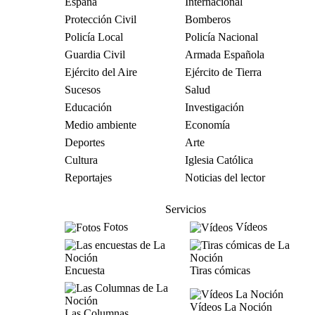
España
Internacional
Protección Civil
Bomberos
Policía Local
Policía Nacional
Guardia Civil
Armada Española
Ejército del Aire
Ejército de Tierra
Sucesos
Salud
Educación
Investigación
Medio ambiente
Economía
Deportes
Arte
Cultura
Iglesia Católica
Reportajes
Noticias del lector
Servicios
Fotos
Vídeos
Encuesta
Tiras cómicas
Vídeos La Noción
Las Columnas