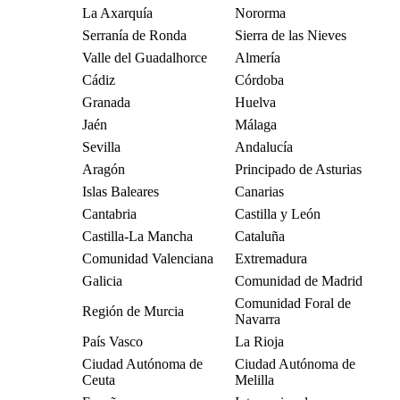
La Axarquía
Nororma
Serranía de Ronda
Sierra de las Nieves
Valle del Guadalhorce
Almería
Cádiz
Córdoba
Granada
Huelva
Jaén
Málaga
Sevilla
Andalucía
Aragón
Principado de Asturias
Islas Baleares
Canarias
Cantabria
Castilla y León
Castilla-La Mancha
Cataluña
Comunidad Valenciana
Extremadura
Galicia
Comunidad de Madrid
Comunidad Foral de
Región de Murcia
Navarra
País Vasco
La Rioja
Ciudad Autónoma de
Ciudad Autónoma de
Ceuta
Melilla