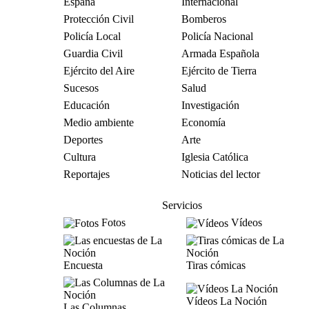
España
Internacional
Protección Civil
Bomberos
Policía Local
Policía Nacional
Guardia Civil
Armada Española
Ejército del Aire
Ejército de Tierra
Sucesos
Salud
Educación
Investigación
Medio ambiente
Economía
Deportes
Arte
Cultura
Iglesia Católica
Reportajes
Noticias del lector
Servicios
Fotos
Vídeos
Encuesta
Tiras cómicas
Vídeos La Noción
Las Columnas