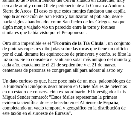
santuario de Nuestra Señora del Olivar situado en Estercuel, muy
cerca de aquí y como Oliete perteneciente a la Comarca Andorra-
Sierra de Arcos. El caso es que estos monjes fundaron una capilla
bajo la advocación de San Pedro y bautizaron al poblado, desde
hacía siglos abandonado, como San Pedro de los Griegos, ya que
algún monje viajado vio un parecido entre la torre y fortines
similares que había visto por el Peloponeso".
Otro sitio imperdible es el "
Frontón de la Tía Chula
", un conjunto
de pinturas rupestres dibujadas sobre las rocas que tiene un orificio
por el cual, durante los equinoccios de primavera y otoño, se filtra la
luz solar. Se lo considera el santuario solar más antiguo del mundo y,
cada año, exactamente el 21 de septiembre y el 21 de marzo,
centenares de personas se congregan allí para adorar al astro rey.
Un dato curioso es que, hace poco más de un mes, paleontólogos de
la Fundación Dinópolis descubrieron en Oliete fósiles de helechos
en un estado de conservación extraordinario. El investigador Luis
Miguel Sender remarcó: "Estos fósiles representan la primera
evidencia científica de este helecho en el Albiense de
España
,
completando un vacío temporal y geográfico en la distribución de
este taxón en el suroeste de Eurasia".