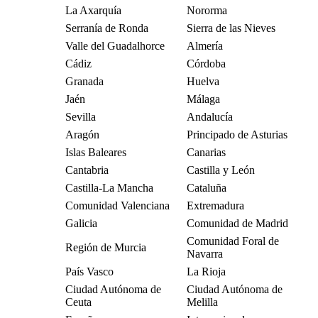
La Axarquía
Nororma
Serranía de Ronda
Sierra de las Nieves
Valle del Guadalhorce
Almería
Cádiz
Córdoba
Granada
Huelva
Jaén
Málaga
Sevilla
Andalucía
Aragón
Principado de Asturias
Islas Baleares
Canarias
Cantabria
Castilla y León
Castilla-La Mancha
Cataluña
Comunidad Valenciana
Extremadura
Galicia
Comunidad de Madrid
Comunidad Foral de
Región de Murcia
Navarra
País Vasco
La Rioja
Ciudad Autónoma de
Ciudad Autónoma de
Ceuta
Melilla