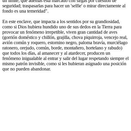
un límite, que además está marcado con sirgas por cuestión de
seguridad; traspasarlas para hacer un 'selfie' o mirar directamente al
fondo es una temeridad".
En este enclave, que impacta a los sentidos por su grandiosidad,
como si Dios hubiera hundido uno de sus dedos en la Tierra para
provocar un fenómeno irrepetible, viven gran cantidad de aves
(gorrión doméstico y chillón, grajilla, chova piquirroja, vencejo real,
avión común y roquero, estornino negro, paloma bravía, murciélago
ratonero, orejudo, común, borde, montañero, hortelano y rabudo)
que todos los días, al amanecer y al atardecer, producen un
fenómeno inigualable al entrar y salir del lugar respetando siempre el
mismo patrón invisible, como si les hubieran asignado una posición
que no pueden abandonar.