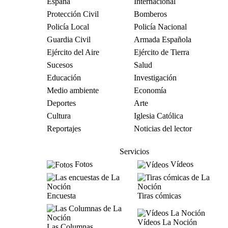
España
Internacional
Protección Civil
Bomberos
Policía Local
Policía Nacional
Guardia Civil
Armada Española
Ejército del Aire
Ejército de Tierra
Sucesos
Salud
Educación
Investigación
Medio ambiente
Economía
Deportes
Arte
Cultura
Iglesia Católica
Reportajes
Noticias del lector
Servicios
Fotos
Vídeos
Encuesta
Tiras cómicas
Vídeos La Noción
Las Columnas