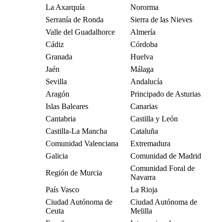
La Axarquía
Nororma
Serranía de Ronda
Sierra de las Nieves
Valle del Guadalhorce
Almería
Cádiz
Córdoba
Granada
Huelva
Jaén
Málaga
Sevilla
Andalucía
Aragón
Principado de Asturias
Islas Baleares
Canarias
Cantabria
Castilla y León
Castilla-La Mancha
Cataluña
Comunidad Valenciana
Extremadura
Galicia
Comunidad de Madrid
Comunidad Foral de
Región de Murcia
Navarra
País Vasco
La Rioja
Ciudad Autónoma de
Ciudad Autónoma de
Ceuta
Melilla