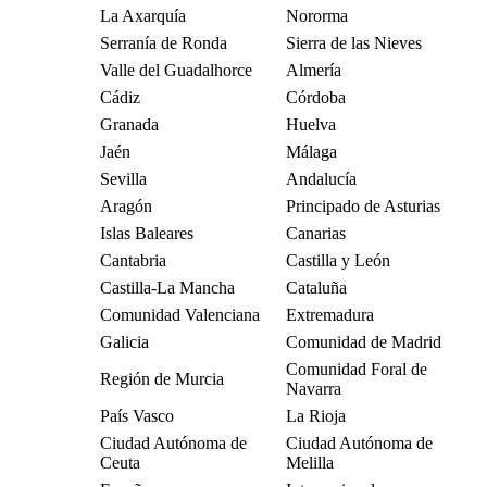
La Axarquía
Nororma
Serranía de Ronda
Sierra de las Nieves
Valle del Guadalhorce
Almería
Cádiz
Córdoba
Granada
Huelva
Jaén
Málaga
Sevilla
Andalucía
Aragón
Principado de Asturias
Islas Baleares
Canarias
Cantabria
Castilla y León
Castilla-La Mancha
Cataluña
Comunidad Valenciana
Extremadura
Galicia
Comunidad de Madrid
Comunidad Foral de
Región de Murcia
Navarra
País Vasco
La Rioja
Ciudad Autónoma de
Ciudad Autónoma de
Ceuta
Melilla