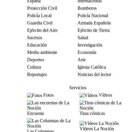
España
Internacional
Protección Civil
Bomberos
Policía Local
Policía Nacional
Guardia Civil
Armada Española
Ejército del Aire
Ejército de Tierra
Sucesos
Salud
Educación
Investigación
Medio ambiente
Economía
Deportes
Arte
Cultura
Iglesia Católica
Reportajes
Noticias del lector
Servicios
Fotos
Vídeos
Encuesta
Tiras cómicas
Vídeos La Noción
Las Columnas