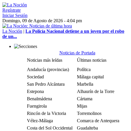
Regístrate
Iniciar Sesión
Domingo, 09 de Agosto de 2026 - 4:04 pm
La Noción
|
La Policía Nacional detiene a un joven por el robo
de un...
Noticias de Portada
Noticias más leídas
Últimas noticias
Andalucía (provincias)
Política
Sociedad
Málaga capital
San Pedro Alcántara
Marbella
Estepona
Alhaurín de la Torre
Benalmádena
Cártama
Fuengirola
Mijas
Rincón de la Victoria
Torremolinos
Vélez-Málaga
Comarca de Antequera
Costa del Sol Occidental
Guadalteba