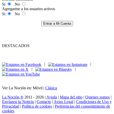
Si
No
Agregarme a los usuarios activos
Si
No
Entrar a Mi Cuenta
DESTACADOS
|
|
|
|
Ver La Noción en: Móvil |
Clásica
La Noción ®
2011 - 2026 |
Ayuda
|
Mapa del sitio
|
Quienes somos
|
Envíanos tu Noticia
|
Contacto
|
Aviso Legal
|
Condiciones de Uso y
Privacidad
|
Política de cookies
|
Preferencias del consentimiento de
cookies