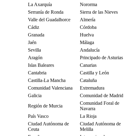
La Axarquía
Nororma
Serranía de Ronda
Sierra de las Nieves
Valle del Guadalhorce
Almería
Cádiz
Córdoba
Granada
Huelva
Jaén
Málaga
Sevilla
Andalucía
Aragón
Principado de Asturias
Islas Baleares
Canarias
Cantabria
Castilla y León
Castilla-La Mancha
Cataluña
Comunidad Valenciana
Extremadura
Galicia
Comunidad de Madrid
Comunidad Foral de
Región de Murcia
Navarra
País Vasco
La Rioja
Ciudad Autónoma de
Ciudad Autónoma de
Ceuta
Melilla