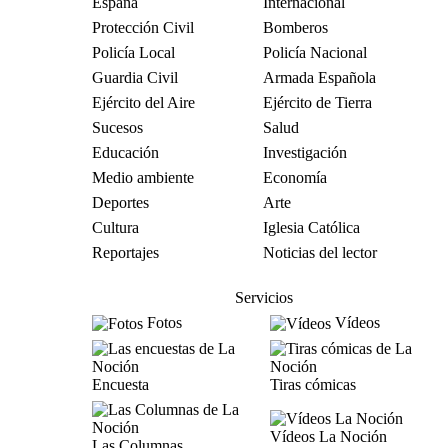
España
Internacional
Protección Civil
Bomberos
Policía Local
Policía Nacional
Guardia Civil
Armada Española
Ejército del Aire
Ejército de Tierra
Sucesos
Salud
Educación
Investigación
Medio ambiente
Economía
Deportes
Arte
Cultura
Iglesia Católica
Reportajes
Noticias del lector
Servicios
Fotos
Vídeos
Encuesta
Tiras cómicas
Vídeos La Noción
Las Columnas