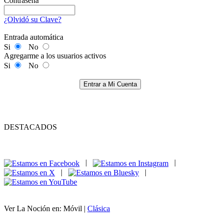
Contraseña
¿Olvidó su Clave?
Entrada automática
Si
No
Agregarme a los usuarios activos
Si
No
Entrar a Mi Cuenta
DESTACADOS
|
|
|
|
Ver La Noción en: Móvil |
Clásica