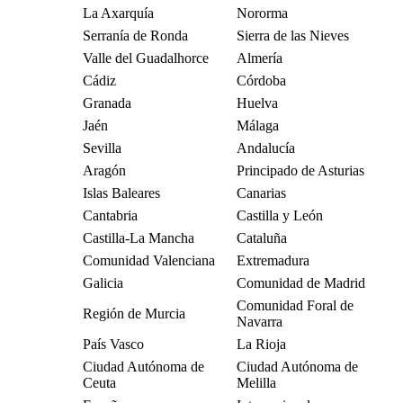
La Axarquía
Nororma
Serranía de Ronda
Sierra de las Nieves
Valle del Guadalhorce
Almería
Cádiz
Córdoba
Granada
Huelva
Jaén
Málaga
Sevilla
Andalucía
Aragón
Principado de Asturias
Islas Baleares
Canarias
Cantabria
Castilla y León
Castilla-La Mancha
Cataluña
Comunidad Valenciana
Extremadura
Galicia
Comunidad de Madrid
Comunidad Foral de
Región de Murcia
Navarra
País Vasco
La Rioja
Ciudad Autónoma de
Ciudad Autónoma de
Ceuta
Melilla