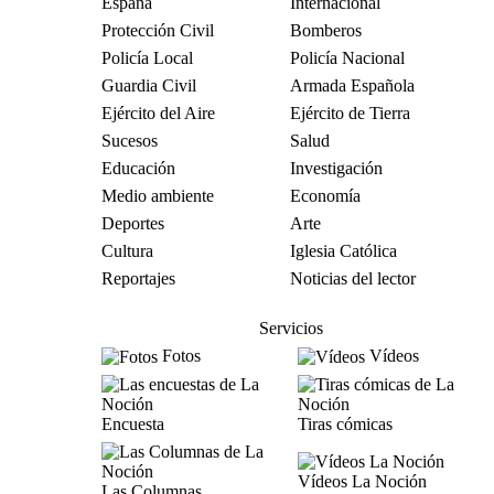
España
Internacional
Protección Civil
Bomberos
Policía Local
Policía Nacional
Guardia Civil
Armada Española
Ejército del Aire
Ejército de Tierra
Sucesos
Salud
Educación
Investigación
Medio ambiente
Economía
Deportes
Arte
Cultura
Iglesia Católica
Reportajes
Noticias del lector
Servicios
Fotos
Vídeos
Encuesta
Tiras cómicas
Vídeos La Noción
Las Columnas