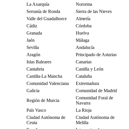
La Axarquía
Nororma
Serranía de Ronda
Sierra de las Nieves
Valle del Guadalhorce
Almería
Cádiz
Córdoba
Granada
Huelva
Jaén
Málaga
Sevilla
Andalucía
Aragón
Principado de Asturias
Islas Baleares
Canarias
Cantabria
Castilla y León
Castilla-La Mancha
Cataluña
Comunidad Valenciana
Extremadura
Galicia
Comunidad de Madrid
Comunidad Foral de
Región de Murcia
Navarra
País Vasco
La Rioja
Ciudad Autónoma de
Ciudad Autónoma de
Ceuta
Melilla