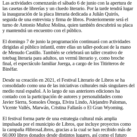
Las actividades comenzarán el sábado 6 de junio con la apertura de
las casetas de librerías y un cluedo literario. Por la tarde tendrá lugar
la inauguración de la placa literaria dedicada a Julián Quirós,
seguida de una entrevista y firma de libros. Posteriormente será el
turno de Antonio Muñoz Molina, quien también descubrirá su placa
y mantendrá un encuentro con el público.
El domingo 7 de junio la programación continuará con actividades
dirigidas al público infantil, entre ellas un taller-podcast de la mano
de Menudo Castillo. También se celebrará un taller creativo de
totebag literaria para adultos, un vermú literario y, como broche
final, el espectáculo familiar Juerga, a cargo de los Titiriteros de
Binéfar.
Desde su creación en 2021, el Festival Literario de Libros se ha
consolidado como una de las iniciativas culturales más singulares del
medio rural español. A lo largo de sus anteriores ediciones ha
contado con la participación de autores y personalidades como
Javier Sierra, Sonsoles Ónega, Elvira Lindo, Alejandro Palomas,
Vicente Vallés, Marwán, Cristina Fallarás o El Gran Wyoming.
El festival forma parte de una estrategia cultural más amplia
impulsada por el municipio de Libros, que incluye proyectos como
la campaña #librosaLibros, gracias a la cual se han recibido más de
60.000 libros donados desde distintos lugares, así como el futuro