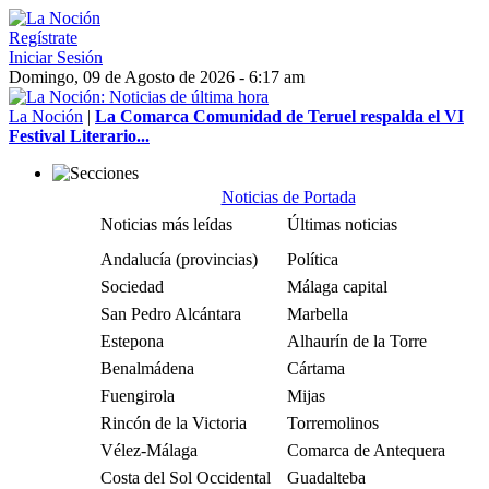
Regístrate
Iniciar Sesión
Domingo, 09 de Agosto de 2026 - 6:17 am
La Noción
|
La Comarca Comunidad de Teruel respalda el VI
Festival Literario...
Noticias de Portada
Noticias más leídas
Últimas noticias
Andalucía (provincias)
Política
Sociedad
Málaga capital
San Pedro Alcántara
Marbella
Estepona
Alhaurín de la Torre
Benalmádena
Cártama
Fuengirola
Mijas
Rincón de la Victoria
Torremolinos
Vélez-Málaga
Comarca de Antequera
Costa del Sol Occidental
Guadalteba