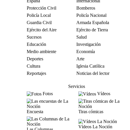
España
Internacional
Protección Civil
Bomberos
Policía Local
Policía Nacional
Guardia Civil
Armada Española
Ejército del Aire
Ejército de Tierra
Sucesos
Salud
Educación
Investigación
Medio ambiente
Economía
Deportes
Arte
Cultura
Iglesia Católica
Reportajes
Noticias del lector
Servicios
Fotos
Vídeos
Encuesta
Tiras cómicas
Vídeos La Noción
Las Columnas