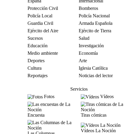
España
Internacional
Protección Civil
Bomberos
Policía Local
Policía Nacional
Guardia Civil
Armada Española
Ejército del Aire
Ejército de Tierra
Sucesos
Salud
Educación
Investigación
Medio ambiente
Economía
Deportes
Arte
Cultura
Iglesia Católica
Reportajes
Noticias del lector
Servicios
Fotos
Vídeos
Encuesta
Tiras cómicas
Vídeos La Noción
Las Columnas