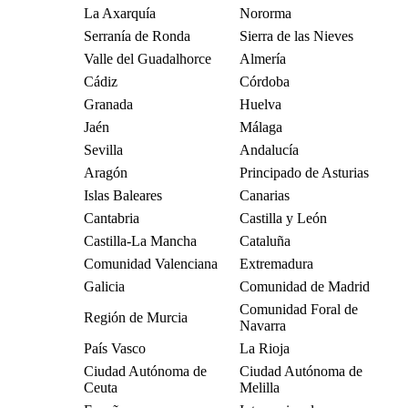
La Axarquía
Nororma
Serranía de Ronda
Sierra de las Nieves
Valle del Guadalhorce
Almería
Cádiz
Córdoba
Granada
Huelva
Jaén
Málaga
Sevilla
Andalucía
Aragón
Principado de Asturias
Islas Baleares
Canarias
Cantabria
Castilla y León
Castilla-La Mancha
Cataluña
Comunidad Valenciana
Extremadura
Galicia
Comunidad de Madrid
Comunidad Foral de
Región de Murcia
Navarra
País Vasco
La Rioja
Ciudad Autónoma de
Ciudad Autónoma de
Ceuta
Melilla