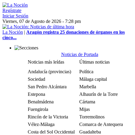
Regístrate
Iniciar Sesión
Viernes, 07 de Agosto de 2026 - 7:28 pm
La Noción
|
Aragón registra 25 donaciones de órganos en los
cinco...
Noticias de Portada
Noticias más leídas
Últimas noticias
Andalucía (provincias)
Política
Sociedad
Málaga capital
San Pedro Alcántara
Marbella
Estepona
Alhaurín de la Torre
Benalmádena
Cártama
Fuengirola
Mijas
Rincón de la Victoria
Torremolinos
Vélez-Málaga
Comarca de Antequera
Costa del Sol Occidental
Guadalteba