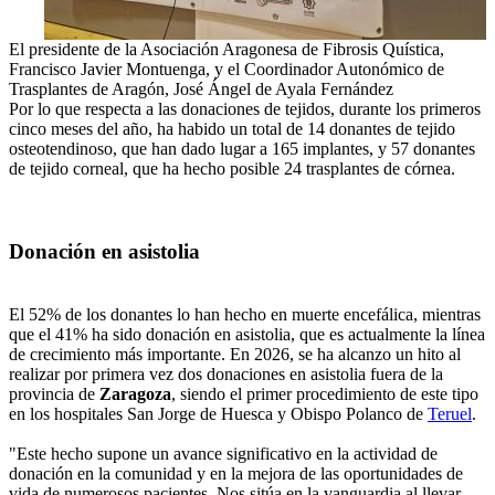
El presidente de la Asociación Aragonesa de Fibrosis Quística,
Francisco Javier Montuenga, y el Coordinador Autonómico de
Trasplantes de Aragón, José Ángel de Ayala Fernández
Por lo que respecta a las donaciones de tejidos, durante los primeros
cinco meses del año, ha habido un total de 14 donantes de tejido
osteotendinoso, que han dado lugar a 165 implantes, y 57 donantes
de tejido corneal, que ha hecho posible 24 trasplantes de córnea.
Donación en asistolia
El 52% de los donantes lo han hecho en muerte encefálica, mientras
que el 41% ha sido donación en asistolia, que es actualmente la línea
de crecimiento más importante. En 2026, se ha alcanzo un hito al
realizar por primera vez dos donaciones en asistolia fuera de la
provincia de
Zaragoza
, siendo el primer procedimiento de este tipo
en los hospitales San Jorge de Huesca y Obispo Polanco de
Teruel
.
"Este hecho supone un avance significativo en la actividad de
donación en la comunidad y en la mejora de las oportunidades de
vida de numerosos pacientes. Nos sitúa en la vanguardia al llevar