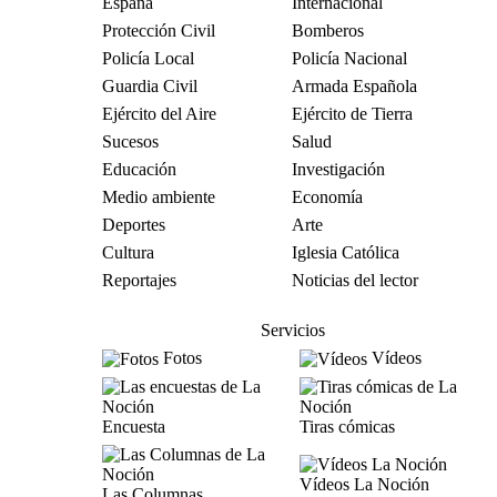
España
Internacional
Protección Civil
Bomberos
Policía Local
Policía Nacional
Guardia Civil
Armada Española
Ejército del Aire
Ejército de Tierra
Sucesos
Salud
Educación
Investigación
Medio ambiente
Economía
Deportes
Arte
Cultura
Iglesia Católica
Reportajes
Noticias del lector
Servicios
Fotos
Vídeos
Encuesta
Tiras cómicas
Vídeos La Noción
Las Columnas