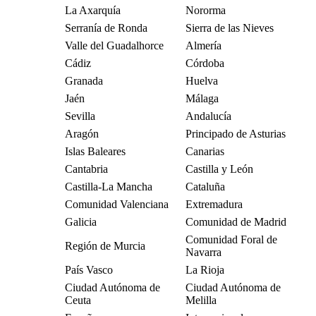
La Axarquía
Nororma
Serranía de Ronda
Sierra de las Nieves
Valle del Guadalhorce
Almería
Cádiz
Córdoba
Granada
Huelva
Jaén
Málaga
Sevilla
Andalucía
Aragón
Principado de Asturias
Islas Baleares
Canarias
Cantabria
Castilla y León
Castilla-La Mancha
Cataluña
Comunidad Valenciana
Extremadura
Galicia
Comunidad de Madrid
Comunidad Foral de
Región de Murcia
Navarra
País Vasco
La Rioja
Ciudad Autónoma de
Ciudad Autónoma de
Ceuta
Melilla