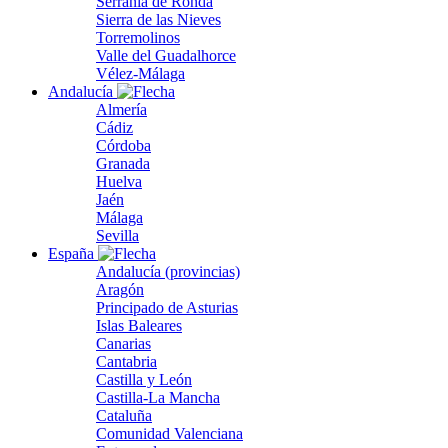
Serranía de Ronda
Sierra de las Nieves
Torremolinos
Valle del Guadalhorce
Vélez-Málaga
Andalucía
Almería
Cádiz
Córdoba
Granada
Huelva
Jaén
Málaga
Sevilla
España
Andalucía (provincias)
Aragón
Principado de Asturias
Islas Baleares
Canarias
Cantabria
Castilla y León
Castilla-La Mancha
Cataluña
Comunidad Valenciana