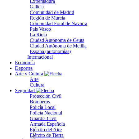
Extremadura
Galicia
Comunidad de Madrid
Región de Murcia
Comunidad Foral de Navarra
País Vasco
La Rioja
Ciudad Autónoma de Ceuta
Ciudad Autónoma de Melilla
España (autonomías)
Internacional
Economía
Deportes
Arte y Cultura
Arte
Cultura
Seguridad
Protección Civil
Bomberos
Policía Local
Policía Nacional
Guardia Civil
Armada Española
Ejército del Aire
Ejército de Tierra