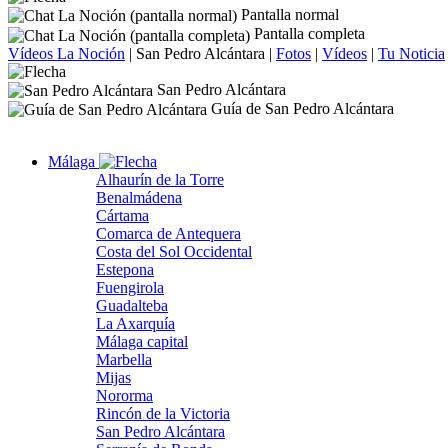
Pantalla normal
Pantalla completa
Vídeos La Noción
|
San Pedro Alcántara
|
Fotos
|
Vídeos
|
Tu Noticia
San Pedro Alcántara
Guía de San Pedro Alcántara
Málaga
Alhaurín de la Torre
Benalmádena
Cártama
Comarca de Antequera
Costa del Sol Occidental
Estepona
Fuengirola
Guadalteba
La Axarquía
Málaga capital
Marbella
Mijas
Nororma
Rincón de la Victoria
San Pedro Alcántara