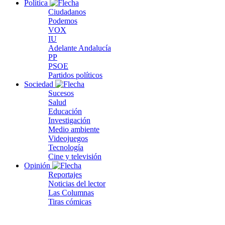
Política
Ciudadanos
Podemos
VOX
IU
Adelante Andalucía
PP
PSOE
Partidos políticos
Sociedad
Sucesos
Salud
Educación
Investigación
Medio ambiente
Videojuegos
Tecnología
Cine y televisión
Opinión
Reportajes
Noticias del lector
Las Columnas
Tiras cómicas