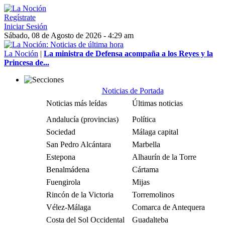
Regístrate
Iniciar Sesión
Sábado, 08 de Agosto de 2026 - 4:29 am
La Noción
|
La ministra de Defensa acompaña a los Reyes y la
Princesa de...
Noticias de Portada
Noticias más leídas
Últimas noticias
Andalucía (provincias)
Política
Sociedad
Málaga capital
San Pedro Alcántara
Marbella
Estepona
Alhaurín de la Torre
Benalmádena
Cártama
Fuengirola
Mijas
Rincón de la Victoria
Torremolinos
Vélez-Málaga
Comarca de Antequera
Costa del Sol Occidental
Guadalteba