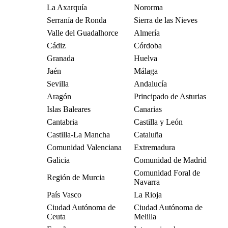
La Axarquía
Nororma
Serranía de Ronda
Sierra de las Nieves
Valle del Guadalhorce
Almería
Cádiz
Córdoba
Granada
Huelva
Jaén
Málaga
Sevilla
Andalucía
Aragón
Principado de Asturias
Islas Baleares
Canarias
Cantabria
Castilla y León
Castilla-La Mancha
Cataluña
Comunidad Valenciana
Extremadura
Galicia
Comunidad de Madrid
Comunidad Foral de
Región de Murcia
Navarra
País Vasco
La Rioja
Ciudad Autónoma de
Ciudad Autónoma de
Ceuta
Melilla