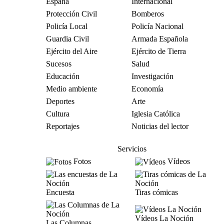
España
Internacional
Protección Civil
Bomberos
Policía Local
Policía Nacional
Guardia Civil
Armada Española
Ejército del Aire
Ejército de Tierra
Sucesos
Salud
Educación
Investigación
Medio ambiente
Economía
Deportes
Arte
Cultura
Iglesia Católica
Reportajes
Noticias del lector
Servicios
Fotos
Vídeos
Encuesta
Tiras cómicas
Vídeos La Noción
Las Columnas