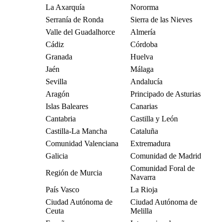
La Axarquía
Nororma
Serranía de Ronda
Sierra de las Nieves
Valle del Guadalhorce
Almería
Cádiz
Córdoba
Granada
Huelva
Jaén
Málaga
Sevilla
Andalucía
Aragón
Principado de Asturias
Islas Baleares
Canarias
Cantabria
Castilla y León
Castilla-La Mancha
Cataluña
Comunidad Valenciana
Extremadura
Galicia
Comunidad de Madrid
Comunidad Foral de
Región de Murcia
Navarra
País Vasco
La Rioja
Ciudad Autónoma de
Ciudad Autónoma de
Ceuta
Melilla