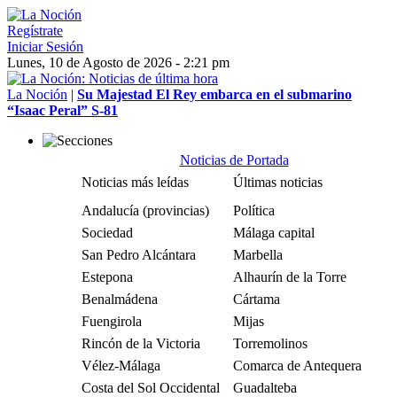
Regístrate
Iniciar Sesión
Lunes, 10 de Agosto de 2026 - 2:21 pm
La Noción
|
Su Majestad El Rey embarca en el submarino
“Isaac Peral” S-81
Noticias de Portada
Noticias más leídas
Últimas noticias
Andalucía (provincias)
Política
Sociedad
Málaga capital
San Pedro Alcántara
Marbella
Estepona
Alhaurín de la Torre
Benalmádena
Cártama
Fuengirola
Mijas
Rincón de la Victoria
Torremolinos
Vélez-Málaga
Comarca de Antequera
Costa del Sol Occidental
Guadalteba