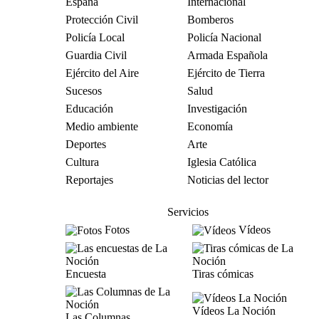
España
Internacional
Protección Civil
Bomberos
Policía Local
Policía Nacional
Guardia Civil
Armada Española
Ejército del Aire
Ejército de Tierra
Sucesos
Salud
Educación
Investigación
Medio ambiente
Economía
Deportes
Arte
Cultura
Iglesia Católica
Reportajes
Noticias del lector
Servicios
Fotos
Vídeos
Encuesta
Tiras cómicas
Vídeos La Noción
Las Columnas