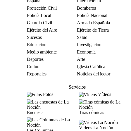
España
Internacional
Protección Civil
Bomberos
Policía Local
Policía Nacional
Guardia Civil
Armada Española
Ejército del Aire
Ejército de Tierra
Sucesos
Salud
Educación
Investigación
Medio ambiente
Economía
Deportes
Arte
Cultura
Iglesia Católica
Reportajes
Noticias del lector
Servicios
Fotos
Vídeos
Encuesta
Tiras cómicas
Vídeos La Noción
Las Columnas