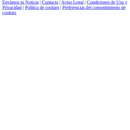
Envíanos tu Noticia
|
Contacto
|
Aviso Legal
|
Condiciones de Uso y
Privacidad
|
Política de cookies
|
Preferencias del consentimiento de
cookies