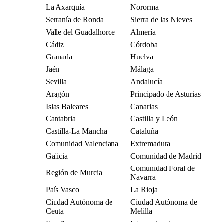
La Axarquía
Nororma
Serranía de Ronda
Sierra de las Nieves
Valle del Guadalhorce
Almería
Cádiz
Córdoba
Granada
Huelva
Jaén
Málaga
Sevilla
Andalucía
Aragón
Principado de Asturias
Islas Baleares
Canarias
Cantabria
Castilla y León
Castilla-La Mancha
Cataluña
Comunidad Valenciana
Extremadura
Galicia
Comunidad de Madrid
Comunidad Foral de
Región de Murcia
Navarra
País Vasco
La Rioja
Ciudad Autónoma de
Ciudad Autónoma de
Ceuta
Melilla