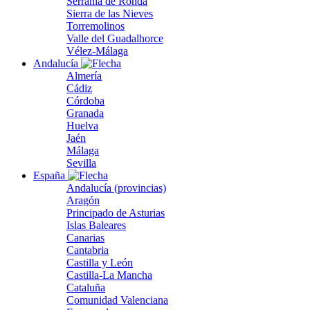
Serranía de Ronda
Sierra de las Nieves
Torremolinos
Valle del Guadalhorce
Vélez-Málaga
Andalucía
Almería
Cádiz
Córdoba
Granada
Huelva
Jaén
Málaga
Sevilla
España
Andalucía (provincias)
Aragón
Principado de Asturias
Islas Baleares
Canarias
Cantabria
Castilla y León
Castilla-La Mancha
Cataluña
Comunidad Valenciana