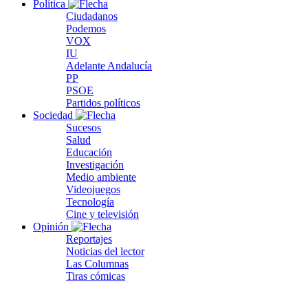
Política
Ciudadanos
Podemos
VOX
IU
Adelante Andalucía
PP
PSOE
Partidos políticos
Sociedad
Sucesos
Salud
Educación
Investigación
Medio ambiente
Videojuegos
Tecnología
Cine y televisión
Opinión
Reportajes
Noticias del lector
Las Columnas
Tiras cómicas