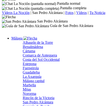
Pantalla normal
Pantalla completa
Vídeos La Noción
|
San Pedro Alcántara
|
Fotos
|
Vídeos
|
Tu Noticia
San Pedro Alcántara
Guía de San Pedro Alcántara
Málaga
Alhaurín de la Torre
Benalmádena
Cártama
Comarca de Antequera
Costa del Sol Occidental
Estepona
Fuengirola
Guadalteba
La Axarquía
Málaga capital
Marbella
Mijas
Nororma
Rincón de la Victoria
San Pedro Alcántara