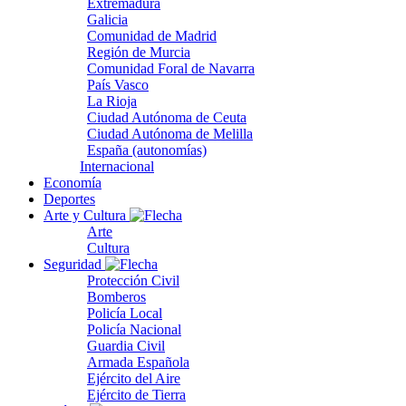
Extremadura
Galicia
Comunidad de Madrid
Región de Murcia
Comunidad Foral de Navarra
País Vasco
La Rioja
Ciudad Autónoma de Ceuta
Ciudad Autónoma de Melilla
España (autonomías)
Internacional
Economía
Deportes
Arte y Cultura
Arte
Cultura
Seguridad
Protección Civil
Bomberos
Policía Local
Policía Nacional
Guardia Civil
Armada Española
Ejército del Aire
Ejército de Tierra