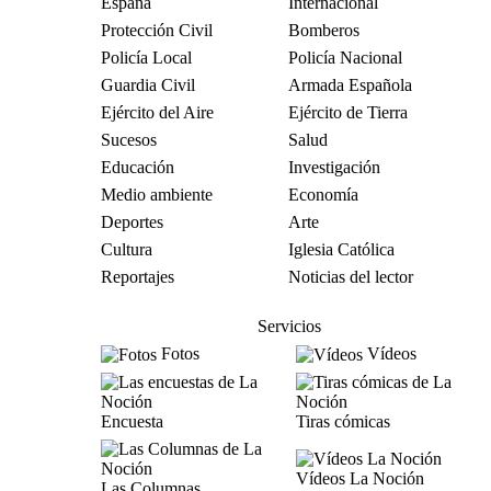
España
Internacional
Protección Civil
Bomberos
Policía Local
Policía Nacional
Guardia Civil
Armada Española
Ejército del Aire
Ejército de Tierra
Sucesos
Salud
Educación
Investigación
Medio ambiente
Economía
Deportes
Arte
Cultura
Iglesia Católica
Reportajes
Noticias del lector
Servicios
Fotos
Vídeos
Encuesta
Tiras cómicas
Vídeos La Noción
Las Columnas