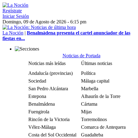
Regístrate
Iniciar Sesión
Domingo, 09 de Agosto de 2026 - 6:15 pm
La Noción
|
Benalmádena presenta el cartel anunciador de las
fiestas en...
Noticias de Portada
Noticias más leídas
Últimas noticias
Andalucía (provincias)
Política
Sociedad
Málaga capital
San Pedro Alcántara
Marbella
Estepona
Alhaurín de la Torre
Benalmádena
Cártama
Fuengirola
Mijas
Rincón de la Victoria
Torremolinos
Vélez-Málaga
Comarca de Antequera
Costa del Sol Occidental
Guadalteba