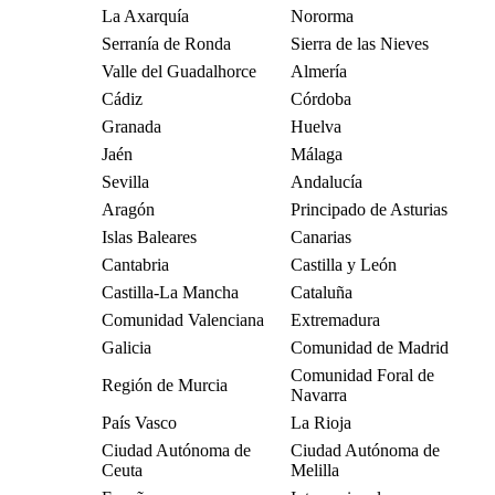
La Axarquía
Nororma
Serranía de Ronda
Sierra de las Nieves
Valle del Guadalhorce
Almería
Cádiz
Córdoba
Granada
Huelva
Jaén
Málaga
Sevilla
Andalucía
Aragón
Principado de Asturias
Islas Baleares
Canarias
Cantabria
Castilla y León
Castilla-La Mancha
Cataluña
Comunidad Valenciana
Extremadura
Galicia
Comunidad de Madrid
Comunidad Foral de
Región de Murcia
Navarra
País Vasco
La Rioja
Ciudad Autónoma de
Ciudad Autónoma de
Ceuta
Melilla