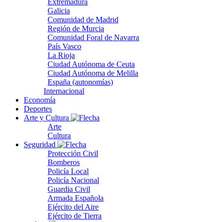
Extremadura
Galicia
Comunidad de Madrid
Región de Murcia
Comunidad Foral de Navarra
País Vasco
La Rioja
Ciudad Autónoma de Ceuta
Ciudad Autónoma de Melilla
España (autonomías)
Internacional
Economía
Deportes
Arte y Cultura
Arte
Cultura
Seguridad
Protección Civil
Bomberos
Policía Local
Policía Nacional
Guardia Civil
Armada Española
Ejército del Aire
Ejército de Tierra