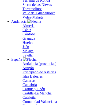
Serranía de Ronda
Sierra de las Nieves
Torremolinos
Valle del Guadalhorce
Vélez-Málaga
Andalucía
Almería
Cádiz
Córdoba
Granada
Huelva
Jaén
Málaga
Sevilla
España
Andalucía (provincias)
Aragón
Principado de Asturias
Islas Baleares
Canarias
Cantabria
Castilla y León
Castilla-La Mancha
Cataluña
Comunidad Valenciana