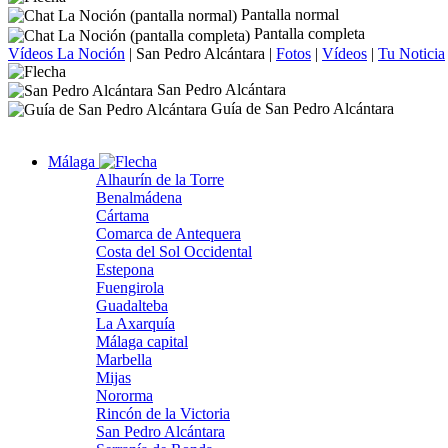
Pantalla normal
Pantalla completa
Vídeos La Noción
|
San Pedro Alcántara
|
Fotos
|
Vídeos
|
Tu Noticia
San Pedro Alcántara
Guía de San Pedro Alcántara
Málaga
Alhaurín de la Torre
Benalmádena
Cártama
Comarca de Antequera
Costa del Sol Occidental
Estepona
Fuengirola
Guadalteba
La Axarquía
Málaga capital
Marbella
Mijas
Nororma
Rincón de la Victoria
San Pedro Alcántara