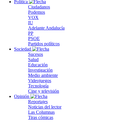
Política
Ciudadanos
Podemos
VOX
IU
Adelante Andalucía
PP
PSOE
Partidos políticos
Sociedad
Sucesos
Salud
Educación
Investigación
Medio ambiente
Videojuegos
Tecnología
Cine y televisión
Opinión
Reportajes
Noticias del lector
Las Columnas
Tiras cómicas