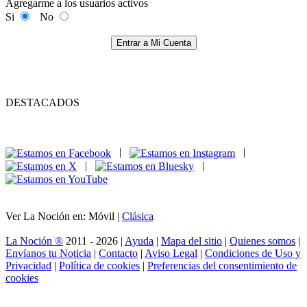
Agregarme a los usuarios activos
Si
No
Entrar a Mi Cuenta
DESTACADOS
|
|
|
|
Ver La Noción en: Móvil |
Clásica
La Noción ®
2011 - 2026 |
Ayuda
|
Mapa del sitio
|
Quienes somos
|
Envíanos tu Noticia
|
Contacto
|
Aviso Legal
|
Condiciones de Uso y
Privacidad
|
Política de cookies
|
Preferencias del consentimiento de
cookies