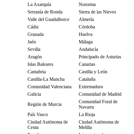
La Axarquía
Nororma
Serranía de Ronda
Sierra de las Nieves
Valle del Guadalhorce
Almería
Cádiz
Córdoba
Granada
Huelva
Jaén
Málaga
Sevilla
Andalucía
Aragón
Principado de Asturias
Islas Baleares
Canarias
Cantabria
Castilla y León
Castilla-La Mancha
Cataluña
Comunidad Valenciana
Extremadura
Galicia
Comunidad de Madrid
Comunidad Foral de
Región de Murcia
Navarra
País Vasco
La Rioja
Ciudad Autónoma de
Ciudad Autónoma de
Ceuta
Melilla