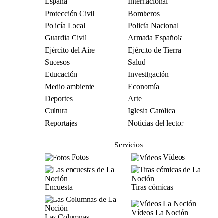
España
Internacional
Protección Civil
Bomberos
Policía Local
Policía Nacional
Guardia Civil
Armada Española
Ejército del Aire
Ejército de Tierra
Sucesos
Salud
Educación
Investigación
Medio ambiente
Economía
Deportes
Arte
Cultura
Iglesia Católica
Reportajes
Noticias del lector
Servicios
Fotos
Vídeos
Encuesta
Tiras cómicas
Vídeos La Noción
Las Columnas