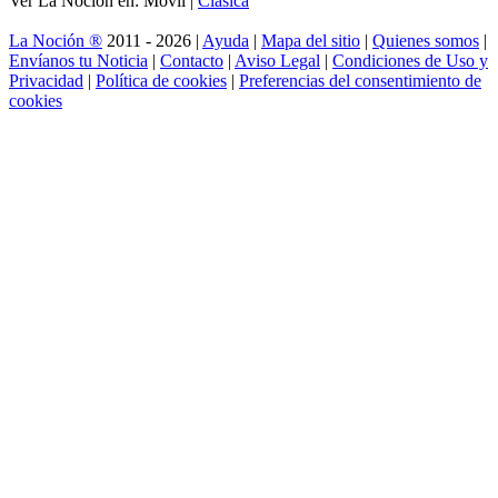
Ver La Noción en: Móvil |
Clásica
La Noción ®
2011 - 2026 |
Ayuda
|
Mapa del sitio
|
Quienes somos
|
Envíanos tu Noticia
|
Contacto
|
Aviso Legal
|
Condiciones de Uso y
Privacidad
|
Política de cookies
|
Preferencias del consentimiento de
cookies