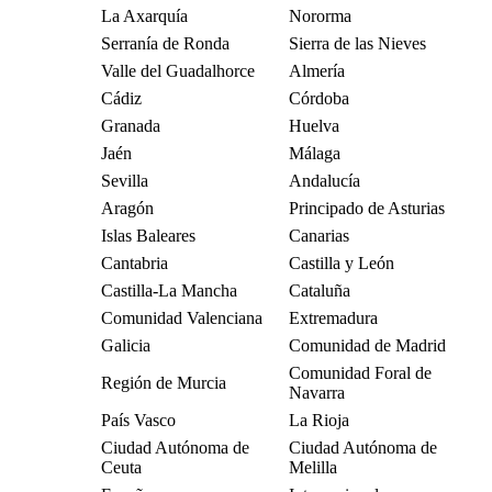
La Axarquía
Nororma
Serranía de Ronda
Sierra de las Nieves
Valle del Guadalhorce
Almería
Cádiz
Córdoba
Granada
Huelva
Jaén
Málaga
Sevilla
Andalucía
Aragón
Principado de Asturias
Islas Baleares
Canarias
Cantabria
Castilla y León
Castilla-La Mancha
Cataluña
Comunidad Valenciana
Extremadura
Galicia
Comunidad de Madrid
Comunidad Foral de
Región de Murcia
Navarra
País Vasco
La Rioja
Ciudad Autónoma de
Ciudad Autónoma de
Ceuta
Melilla