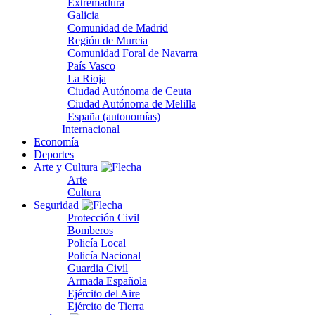
Extremadura
Galicia
Comunidad de Madrid
Región de Murcia
Comunidad Foral de Navarra
País Vasco
La Rioja
Ciudad Autónoma de Ceuta
Ciudad Autónoma de Melilla
España (autonomías)
Internacional
Economía
Deportes
Arte y Cultura
Arte
Cultura
Seguridad
Protección Civil
Bomberos
Policía Local
Policía Nacional
Guardia Civil
Armada Española
Ejército del Aire
Ejército de Tierra