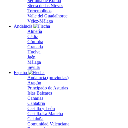
Serranía de Ronda
Sierra de las Nieves
Torremolinos
Valle del Guadalhorce
Vélez-Málaga
Andalucía
Almería
Cádiz
Córdoba
Granada
Huelva
Jaén
Málaga
Sevilla
España
Andalucía (provincias)
Aragón
Principado de Asturias
Islas Baleares
Canarias
Cantabria
Castilla y León
Castilla-La Mancha
Cataluña
Comunidad Valenciana