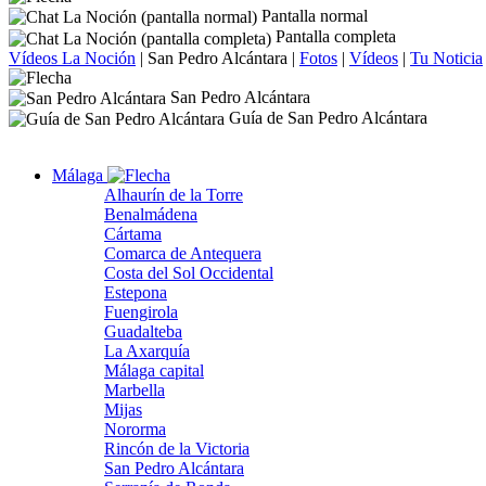
Pantalla normal
Pantalla completa
Vídeos La Noción
|
San Pedro Alcántara
|
Fotos
|
Vídeos
|
Tu Noticia
San Pedro Alcántara
Guía de San Pedro Alcántara
Málaga
Alhaurín de la Torre
Benalmádena
Cártama
Comarca de Antequera
Costa del Sol Occidental
Estepona
Fuengirola
Guadalteba
La Axarquía
Málaga capital
Marbella
Mijas
Nororma
Rincón de la Victoria
San Pedro Alcántara