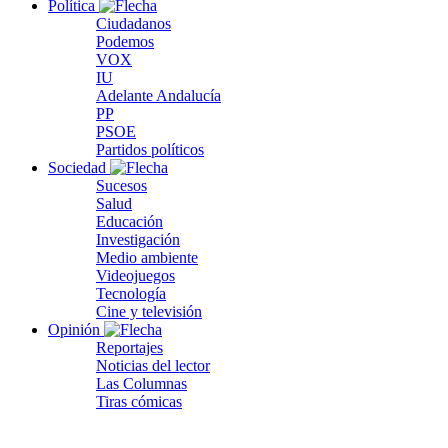
Política
Ciudadanos
Podemos
VOX
IU
Adelante Andalucía
PP
PSOE
Partidos políticos
Sociedad
Sucesos
Salud
Educación
Investigación
Medio ambiente
Videojuegos
Tecnología
Cine y televisión
Opinión
Reportajes
Noticias del lector
Las Columnas
Tiras cómicas