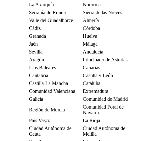
La Axarquía
Nororma
Serranía de Ronda
Sierra de las Nieves
Valle del Guadalhorce
Almería
Cádiz
Córdoba
Granada
Huelva
Jaén
Málaga
Sevilla
Andalucía
Aragón
Principado de Asturias
Islas Baleares
Canarias
Cantabria
Castilla y León
Castilla-La Mancha
Cataluña
Comunidad Valenciana
Extremadura
Galicia
Comunidad de Madrid
Comunidad Foral de
Región de Murcia
Navarra
País Vasco
La Rioja
Ciudad Autónoma de
Ciudad Autónoma de
Ceuta
Melilla