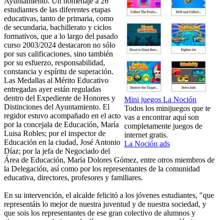
Ayuntamiento. Un homenaje a 26
estudiantes de las diferentes etapas
educativas, tanto de primaria, como
de secundaria, bachillerato y ciclos
formativos, que a lo largo del pasado
curso 2003/2024 destacaron no sólo
por sus calificaciones, sino también
por su esfuerzo, responsabilidad,
constancia y espíritu de superación.
Las Medallas al Mérito Educativo
entregadas ayer están reguladas
dentro del Expediente de Honores y
Mini juegos La Noción
Distinciones del Ayuntamiento. El
Todos los minijuegos que te
regidor estuvo acompañado en el acto
vas a encontrar aquí son
por la concejala de Educación, María
completamente juegos de
Luisa Robles; por el inspector de
internet gratis.
Educación en la ciudad, José Antonio
La Noción ads
Díaz; por la jefa de Negociado del
Área de Educación, María Dolores Gómez, entre otros miembros de
la Delegación, así como por los representantes de la comunidad
educativa, directores, profesores y familiares.
En su intervención, el alcalde felicitó a los jóvenes estudiantes, "que
representáis lo mejor de nuestra juventud y de nuestra sociedad, y
que sois los representantes de ese gran colectivo de alumnos y