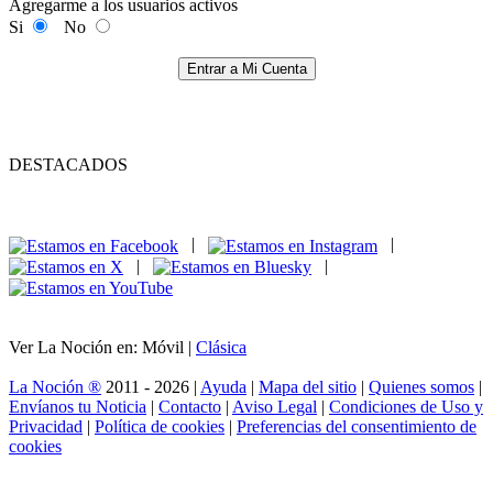
Agregarme a los usuarios activos
Si
No
Entrar a Mi Cuenta
DESTACADOS
|
|
|
|
Ver La Noción en: Móvil |
Clásica
La Noción ®
2011 - 2026 |
Ayuda
|
Mapa del sitio
|
Quienes somos
|
Envíanos tu Noticia
|
Contacto
|
Aviso Legal
|
Condiciones de Uso y
Privacidad
|
Política de cookies
|
Preferencias del consentimiento de
cookies