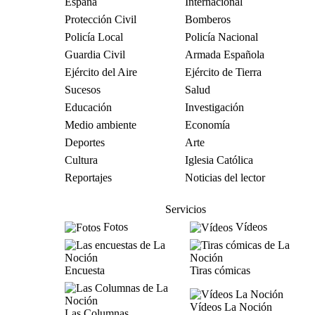
España
Internacional
Protección Civil
Bomberos
Policía Local
Policía Nacional
Guardia Civil
Armada Española
Ejército del Aire
Ejército de Tierra
Sucesos
Salud
Educación
Investigación
Medio ambiente
Economía
Deportes
Arte
Cultura
Iglesia Católica
Reportajes
Noticias del lector
Servicios
Fotos
Vídeos
Encuesta
Tiras cómicas
Vídeos La Noción
Las Columnas